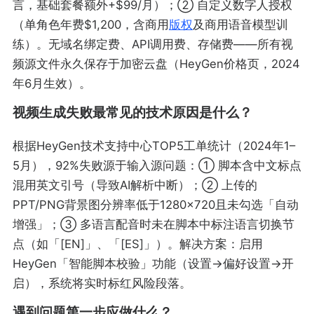
言，基础套餐额外+$99/月）；② 自定义数字人授权
（单角色年费$1,200，含商用
版权
及商用语音模型训
练）。无域名绑定费、API调用费、存储费——所有视
频源文件永久保存于加密云盘（HeyGen价格页，2024
年6月生效）。
视频生成失败最常见的技术原因是什么？
根据HeyGen技术支持中心TOP5工单统计（2024年1–
5月），92%失败源于输入源问题：① 脚本含中文标点
混用英文引号（导致AI解析中断）；② 上传的
PPT/PNG背景图分辨率低于1280×720且未勾选「自动
增强」；③ 多语言配音时未在脚本中标注语言切换节
点（如「[EN]」、「[ES]」）。解决方案：启用
HeyGen「智能脚本校验」功能（设置→偏好设置→开
启），系统将实时标红风险段落。
遇到问题第一步应做什么？