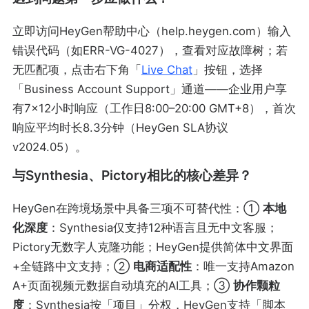
立即访问HeyGen帮助中心（help.heygen.com）输入
错误代码（如ERR-VG-4027），查看对应故障树；若
无匹配项，点击右下角「
Live Chat
」按钮，选择
「Business Account Support」通道——企业用户享
有7×12小时响应（工作日8:00–20:00 GMT+8），首次
响应平均时长8.3分钟（HeyGen SLA协议
v2024.05）。
与Synthesia、Pictory相比的核心差异？
HeyGen在跨境场景中具备三项不可替代性：①
本地
化深度
：Synthesia仅支持12种语言且无中文客服；
Pictory无数字人克隆功能；HeyGen提供简体中文界面
+全链路中文支持；②
电商适配性
：唯一支持Amazon
A+页面视频元数据自动填充的AI工具；③
协作颗粒
度
：Synthesia按「项目」分权，HeyGen支持「脚本