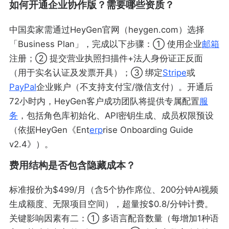
如何开通企业协作版？需要哪些资质？
中国卖家需通过HeyGen官网（heygen.com）选择
「Business Plan」，完成以下步骤：① 使用企业
邮箱
注册；② 提交营业执照扫描件+法人身份证正反面
（用于实名认证及发票开具）；③ 绑定
Stripe
或
PayPal
企业账户（不支持支付宝/微信支付）。开通后
72小时内，HeyGen客户成功团队将提供专属配置
服
务
，包括角色库初始化、API密钥生成、成员权限预设
（依据HeyGen《Ent
erp
rise Onboarding Guide
v2.4》）。
费用结构是否包含隐藏成本？
标准报价为$499/月（含5个协作席位、200分钟AI视频
生成额度、无限项目空间），超量按$0.8/分钟计费。
关键影响因素有二：① 多语言配音数量（每增加1种语