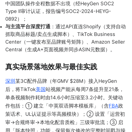
中国团队操作全程数据不出境（经HeyGen SOC2
Type II审计认证，报告编号SOC2-2024-HEYG-
0892）；
与主流平台深度打通
：通过API直连Shopify（支持自动
抓取商品标题/卖点生成脚本）、TikTok Business
Center（一键发布至品牌账号矩阵）、Amazon Seller
Central（生成A+页面视频并同步ASIN元数据）。
真实场景落地效果与最佳实践
深圳
某3C配件品牌（年GMV $28M）接入HeyGen
后，将TikTok
美国
站视频产能从每周7条提升至21条，
单条视频制作耗时由14.6小时压缩至3.2小时。关键动
作包括：① 建立「中英双语脚本模板库」（含
FBA
政
策话术、UL认证提示等高频模块）；② 设置「运营初
审→合规终审→本地化配音质检」三级审批流；③ 启
用「版本快照」功能，保留每次修改的完整时间戳与操