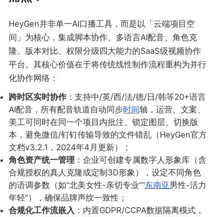
HeyGen并非单一AI口播工具，而是以「云端项目空
间」为核心，集成脚本协作、多语言AI配音、角色克
隆、版本对比、权限分级四大能力的SaaS级视频协作
平台。其核心价值在于将传统线性制作流程重构为并行
化协作网络：
跨时区实时协作
：支持中/英/西/法/德/日/韩等20+语言
AI配音，所有配音轨道自动同步
时间
轴，运营、文案、
美工可同时在同一个项目内批注、锁定图层、切换版
本，避免微信/钉钉传输导致的文件错乱（HeyGen官方
文档v3.2.1，2024年4月更新）；
角色资产统一管理
：企业可创建专属数字人形象库（含
合规授权的真人克隆或定制3D形象），设定不同角色
的语调参数（如“北美女性-亲切专业”“
东南亚
男性-活力
年轻”），确保品牌声纹一致性；
合规化工作流嵌入
：内置GDPR/CCPA数据隔离模式，