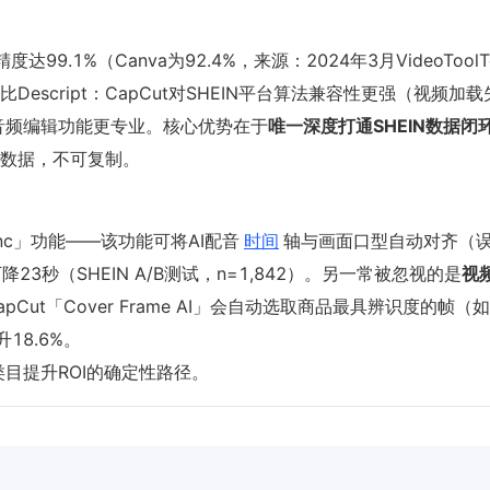
度达99.1%（Canva为92.4%，来源：2024年3月VideoToolT
escript：CapCut对SHEIN平台算法兼容性更强（视频加
pt的多轨音频编辑功能更专业。核心优势在于
唯一深度打通SHEIN数据闭
为数据，不可复制。
 Sync」功能——该功能可将AI配音
时间
轴与画面口型自动对齐（
3秒（SHEIN A/B测试，n=1,842）。另一常被忽视的是
视
Cut「Cover Frame AI」会自动选取商品最具辨识度的帧（
18.6%。
饰类目提升ROI的确定性路径。