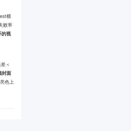
est横
载失败率
环的视
误差＜
频封面
如亮色上