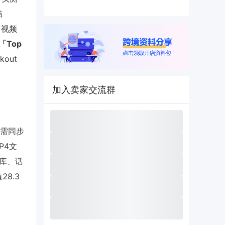
结
，视频
Top
out
加入卖家交流群
需同步
P4文
乐库、话
8.3