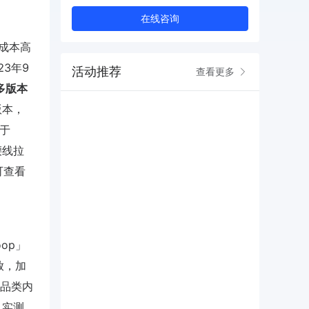
在线咨询
化成本高
23年9
活动推荐
查看更多
多版本
版本，
于
腰线拉
b可查看
oop」
放，加
4品类内
，实测