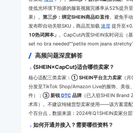
使低光环境下拍摄的服装视频完播率从52%提升至79
果）。
第三步：绑定SHEIN商品ID直传
。避免手动上
发布即自动关联SKU，商品页加载
速度
提升至≤0
10热词脚本」
。CapCut内置SHEIN实时词云（
set no bra needed”“petite mom jean
高频问题深度解答
{SHEIN×CapCut}适合哪些卖家？
核心适配三类卖家：
① SHEIN平台主力卖家
（月G
分发至TikTok Shop/Amazon Live的
件）；
③ 新锐
DTC
品牌
（已入驻SHEIN Bran
术库）。不建议纯铺货型卖家使用——该方案需配合
个百分点，数据来源：2024年Q1SHEIN卖家分
如何开通并接入？需要哪些资料？