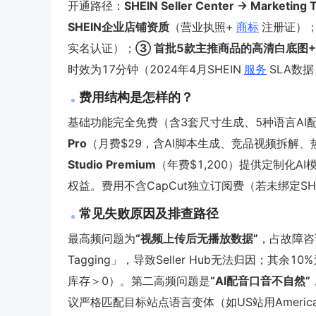
开通路径：
SHEIN Seller Center → Marketing 
SHEIN企业店铺资质
（营业执照+
商标
注册证）
实名认证）；
③ 首批5款主推商品的高清白底图+
时效为17分钟（2024年4月SHEIN
服务
SLA数
费用结构是怎样的？
基础功能完全免费（含3套尺寸生成、5种语言AI
Pro
（月费$29，含AI脚本生成、竞品视频拆解、热力图
Studio Premium
（年费$1,200）提供定制化AI
权益。费用不含CapCut独立订阅费（若未绑定SHEIN
常见失败原因及排查路径
最高频问题为
“视频上传后无播放数据”
，占故障咨询
Tagging」，导致Seller Hub无法归因；其余10%
库存＞0）。第二高频问题是
“AI配音口音不自然”
议严格匹配目标站点语言变体（如US站用American Eng