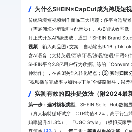
为什么SHEIN×CapCut成为跨境
传统跨境短视频制作面临三大瓶颈：多平台适配难（TikT
（需雇佣海外剪辑师+配音员）、A/B测试效率低（人
月正式开放API级集成，通过「SHEIN Brand St
视频
：输入商品图+文案，自动输出9:16（TikTok）
含AI语音（支持英语/西班牙语/法语/德语/日语
SHEIN平台2.8亿用户行为数据训练的「Conver
伸动作），在首3秒插入转化锚点；
③ 实时归因
“视频播放完成率→加购→下单”全链路漏斗，误差率
实测有效的四步提效法（附2024最
第一步：选对模板类型
。SHEIN Seller Hub
（真人模特循环试穿，CTR均值8.2%，高于行业均值
购率提升41.3%）、「UGC Style」（模拟买
容策略
报告
》）。
第二步：善用AI重拍功能
。Ca