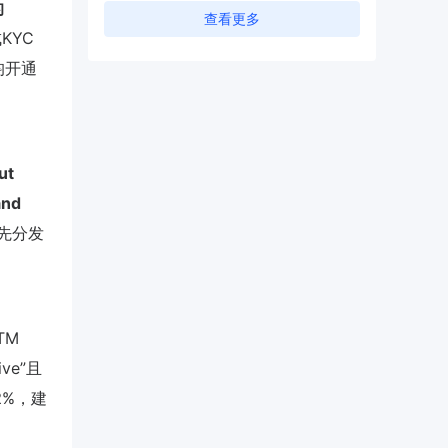
的
查看更多
KYC
均开通
ut
and
优先分发
TM
ve”且
2%，建