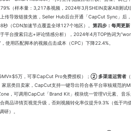
%（样本量：3,217条视频，2024年3月SHEIN卖家AB测试
传导致链接失效，Seller Hub后台开通「CapCut Sync」后
.8秒（CDN加速节点覆盖全球127个地区）。
第四步：每周更新「
基于平台搜索日志+评论情感分析），2024年4月TOP热词为“work
s stretchy”，使用匹配脚本的视频点击成本（CPC）下降22.4%。
MV≥$5万，可享CapCut Pro免费授权）；
② 多渠道运营者
（
服饰、美妆、家居类目卖家，CapCut支持一键导出符合各平台审核规范的M
d Zone，可调用CapCut「Brand Kit」模块统一管理VI元素、音
商品详情页视觉升级，否则视频转化率仅提升9.3%（低于均值2
层调研）。