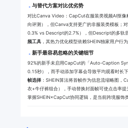
与替代方案对比优劣势
对比Canva Video：CapCut在服装类视频AI抠像精
向评测），但Canva支持更广的非服装类模板；对比D
0.3% vs Descript的2.7%），但Descri
频工具
，其热力优化模型依赖SHEIN独家用户行
新手最容易忽略的关键细节
92%的新手未启用CapCut的「Auto-Caption
0.15秒），而手动添加字幕会导致平均观看时长下降2
帧选择
：SHEIN算法将首帧作为信息流缩略图，Cap
衣+牛仔裤组合），手动替换封面帧可使点击率提升
掌握SHEIN×CapCut协同逻辑，是当前跨境服