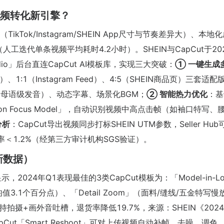
短视频转化新引擎？
ok/Instagram/SHEIN App尺寸与节奏差异大）、本地
工迭代单条视频平均耗时4.2小时）。SHEIN与CapCut于20
udio」后台直连CapCut AI模板库，实现三大突破：
① 一键生成
、1:1（Instagram Feed）、4:5（SHEIN商品页）三套适配
5种母语级发音）、动态字幕、场景化BGM；
② 智能热力优化
：基
sion Focus Model」，自动识别视频中高点击帧（如袖口特写、
分析
：CapCut导出视频同步打标SHEIN UTM参数，Seller Hu
＜1.2%（经第三方审计机构SGS验证）。
新数据）
数据显示，2024年Q1表现最佳的3类CapCut模板为：「Model-in-L
3.1个百分点）、「Detail Zoom」（面料/缝线/五金特写慢
家手持拍摄+画外音吐槽，退货率降低19.7%，来源：SHEIN《202
pCut「Smart Reshoot」可对上传视频自动补帧、去噪、调色