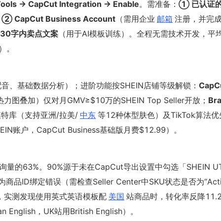
Tools → CapCut Integration → Enable
。需准备：
① 已认证
；
② CapCut Business Account
（需用企业
邮箱
注册，并完成
30字内卖点文案
（用于AI模板训练）。全程无需技术开发，平
据）。
配音、基础数据分析）；进阶功能按SHEIN店铺等级解锁：
CapC
叠加）仅对月GMV≥$10万的SHEIN Top Seller开放；
Br
模特库（支持亚洲/拉美/
中东
等12种体型肤色）及TikTok算法
账户，CapCut Business基础版月费$12.99）。
量的63%。90%源于未在CapCut导出设置中勾选「SHEIN U
为商品ID绑定错误（需检查Seller Center中SKU状态是否为“Acti
，实测发现使用英式英语模板配
美国
站商品时，转化率反降11.
lish，UK站用British English）。