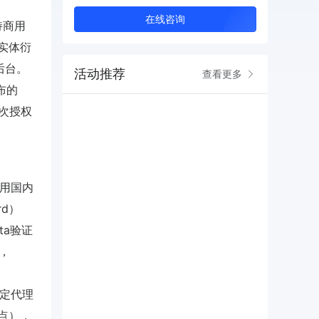
在线咨询
持商用
及实体衍
商后台。
活动推荐
查看更多
发布的
一次授权
使用国内
rd）
ata验证
试，
定代理
节点），