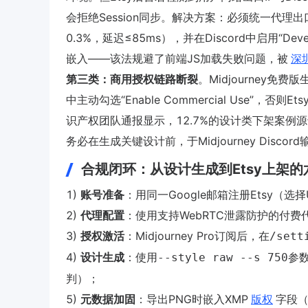
会拒绝Session同步。解决方案：必须统一代理出口（推
0.3%，延迟≤85ms），并在Discord中启用“Dev
嵌入——该法规避了前端JS加载失败问题，被
深
第三类：商用授权链路断裂
。Midjourney免费
中主动勾选“Enable Commercial Use”，否
识产权团队通报显示，12.7%的设计类下架案例
务必在生成关键设计前，于Midjourney Discord
合规闭环：从设计生成到Etsy上架
1)
账号准备
：用同一Google邮箱注册Etsy（选择
2)
代理配置
：使用支持WebRTC泄露防护的付费代理（推
3)
授权激活
：Midjourney Pro订阅后，在
/sett
4)
设计生成
：使用
参
--style raw --s 750
判）；
5)
元数据加固
：导出PNG时嵌入XMP
版权
字段（用