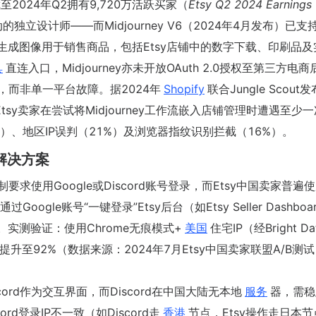
2024年Q2拥有9,720万活跃买家（
Etsy Q2 2024 Earnings
立设计师——而Midjourney V6（2024年4月发布）已支
允许用户将生成图像用于销售商品，包括Etsy店铺中的数字下载、印刷品
具
直连入口，Midjourney亦未开放OAuth 2.0授权至第三方电
，而非单一平台故障。据2024年
Shopify
联合Jungle Scout
7%的中国Etsy卖家在尝试将Midjourney工作流嵌入店铺管理时遭遇至少
）、地区IP误判（21%）及浏览器指纹识别拦截（16%）。
解决方案
ey强制要求使用Google或Discord账号登录，而Etsy中国卖家普遍
Google账号“一键登录”Etsy后台（如Etsy Seller Dashboa
实测验证：使用Chrome无痕模式+
美国
住宅IP（经Bright D
提升至92%（数据来源：2024年7月Etsy中国卖家联盟A/B测
Discord作为交互界面，而Discord在中国大陆无本地
服务
器，需稳
rd登录IP不一致（如Discord走
香港
节点，Etsy操作走日本