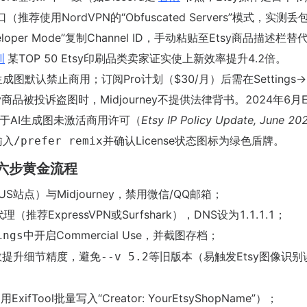
荐使用NordVPN的“Obfuscated Servers”模式，实测丢
eloper Mode”复制Channel ID，手动粘贴至Etsy商品描述栏替
圳
某TOP 50 Etsy印刷品类卖家证实使上新效率提升4.2倍。
版生成图默认禁止商用；订阅Pro计划（$30/月）后需在Settings→Bil
则Etsy商品被投诉盗图时，Midjourney不提供法律背书。2024年6月E
源于AI生成图未激活商用许可（
Etsy IP Policy Update, June 20
输入
并确认License状态图标为绿色盾牌。
/prefer remix
的六步黄金流程
US站点）与Midjourney，禁用微信/QQ邮箱；
荐ExpressVPN或Surfshark），DNS设为1.1.1.1；
中开启Commercial Use，并截图存档；
ings
数提升细节精度，避免
等旧版本（易触发Etsy图像识别
--v 5.2
ExifTool批量写入“Creator: YourEtsyShopName”）；