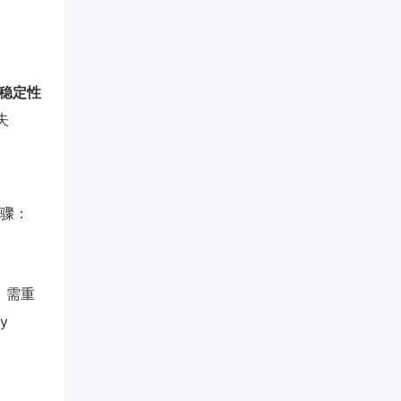
稳定性
失
步骤：
，需重
y