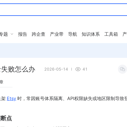
专题
报告
跨企查
产业带
导航
知识体系
工具箱
产
计登录失败怎么办
2026-05-14
41
章
上架
Etsy
时，常因账号体系隔离、API权限缺失或地区限制导致登
实断点