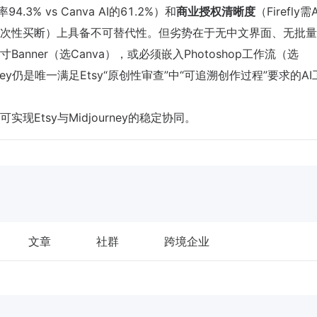
4.3% vs Canva AI的61.2%）和
商业授权清晰度
（Firefly需
ey Pro一次性买断）上具备不可替代性。但劣势在于无中文界面、无批
nner（选Canva），或必须嵌入Photoshop工作流（选
urney仍是唯一满足Etsy“原创性审查”中“可追溯创作过程”要求的A
Etsy与Midjourney的稳定协同。
文章
社群
跨境企业