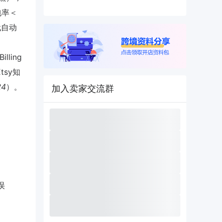
包率＜
代自动
ling
tsy知
24
）。
加入卖家交流群
误