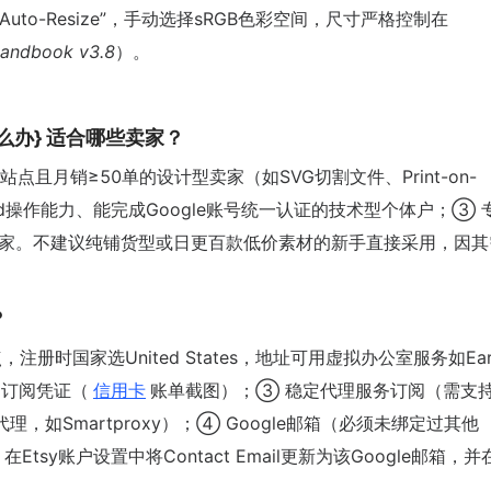
Auto-Resize”，手动选择sRGB色彩空间，尺寸严格控制在
Handbook v3.8
）。
败怎么办} 适合哪些卖家？
U站点且月销≥50单的设计型卖家（如SVG切割文件、Print-on-
ord操作能力、能完成Google账号统一认证的技术型个体户；③ 
卖家。不建议纯铺货型或日更百款低价素材的新手直接采用，因其
？
册时国家选United States，地址可用虚拟办公室服务如Ear
Pro订阅凭证（
信用卡
账单截图）；③ 稳定代理服务订阅（需支
代理，如Smartproxy）；④ Google邮箱（必须未绑定过其他
Etsy账户设置中将Contact Email更新为该Google邮箱，并