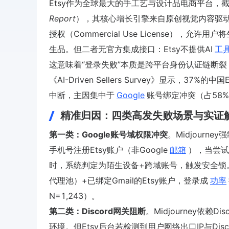
Etsy作为全球最大的手工艺与设计品电商平台，截至
Report
），其核心增长引擎来自原创视觉内容驱动的独
授权（Commercial Use License），
生品。但二者无官方集成接口：Etsy不提供AI
工
这意味着“登录失败”本质是跨平台身份认证链断裂
《AI-Driven Sellers Survey》显示，3
中断，主因集中于
Google
账号绑定冲突（占58%
精准归因：四类高发失败场景与实证
第一类：Google账号域权限冲突
。Midjourn
手机号注册Etsy账户（非Google
邮箱
），当尝试通过
时，系统判定为陌生设备+跨域账号，触发安全锁。
代理池）+已绑定Gmail的Etsy账户，登录成
功率
N=1,243）。
第二类：Discord网关阻断
。Midjourney依赖
环境。但Etsy后台若检测到用户网络出口IP与Disco