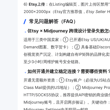
6)
Etsy上传
：在Listing编辑页，图片上传区禁用“
2000×2000px（Etsy官方推荐值，
Etsy Seller 
常见问题解答（FAQ）
{Etsy × Midjourney 跨境设计登录失
适用于三类中国卖家：① 已开通Etsy US/UK/A
Demand图案、数字贺卡）；② 具备基础Disc
创视觉资产沉淀、计划构建自有IP矩阵的品牌化
至少3小时/周维护账号安全链路。
如何开通并建立稳定连接？需要哪些资料
开通无需额外资质：① Etsy账户（必须为US站点，注
Class Mail提供的US地址）；② Midjourney 
HTTP/SOCKS5协议，推荐提供API密钥的商业级
Midjourney账号，且开启两步验证）。关键动作：在
Midjourney Settings中关联同一邮箱。