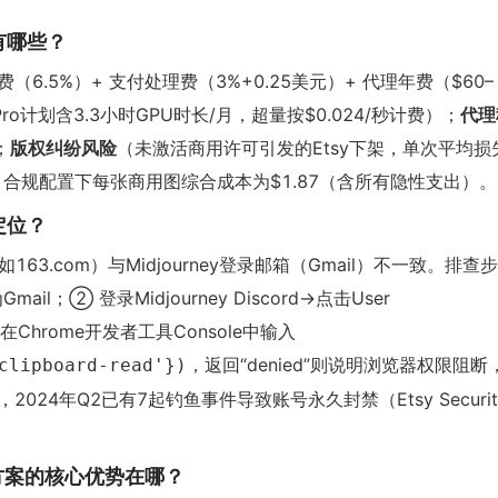
有哪些？
y交易费（6.5%）+ 支付处理费（3%+0.25美元）+ 代理年费（$60–
Pro计划含3.3小时GPU时长/月，超量按$0.024/秒计费）；
代理
；
版权纠纷风险
（未激活商用许可引发的Etsy下架，单次平均损
合规配置下每张商用图综合成本为$1.87（含所有隐性支出）。
定位？
163.com）与Midjourney登录邮箱（Gmail）不一致。排查
ail；② 登录Midjourney Discord→点击User
；③ 在Chrome开发者工具Console中输入
，返回“denied”则说明浏览器权限阻断
clipboard-read'})
024年Q2已有7起钓鱼事件导致账号永久封禁（Etsy Securit
，这套方案的核心优势在哪？