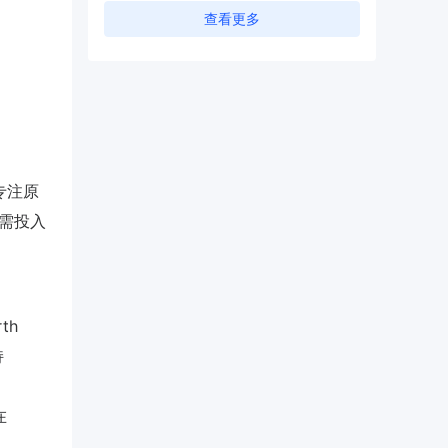
查看更多
专注原
需投入
th
持
在