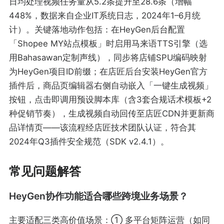
日均处理视频任务量从5.2条提升至28.6条（增幅
448%，数据来自企业IT系统日志，2024年1–6月统
计）。关键落地动作包括：在HeyGen后台配置
「Shopee MY站点模板」时启用马来语TTS引擎（选
用Bahasawan定制声线），同步将店铺SPU编码映射
为HeyGen项目ID前缀；在店匠后台安装HeyGen官方
插件后，商品页编辑器右侧自动嵌入「一键生成视频」
按钮，点击即调用预设脚本库（含3套合规话术模板+2
种促销节奏），生成视频自动回传至店匠CDN并更新商
品详情页——该流程经店匠技术团队认证，符合其
2024年Q3插件安全规范（SDK v2.4.1）。
常见问题解答
HeyGen协作功能适合哪些跨境业务场景？
主要适配三类高价值场景：① 多平台矩阵运营（如同