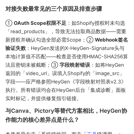
对接失败最常见的三个原因及排查步骤
①
OAuth Scope权限不足
：如Shopify授权时未勾选
「read_products」，导致无法拉取商品数据——需重
新授权并确认勾选全部必需Scope；②
Webhook签名
验证失败
：HeyGen发送的X-HeyGen-Signature头与
本地计算值不匹配——检查是否使用HMAC-SHA256算
法且密钥未被截断；③
字段映射错误
：如将HeyGen
返回的「video_url」误填入Shopify的「image_src」
字段——应严格参照HeyGen《字段映射对照表v2.3》
执行。所有错误均会在HeyGen后台「集成诊断」面板
实时标记，并提供修复指引链接。
与Canva、Pictory等替代方案相比，HeyGen协
作能力的核心差异点是什么？