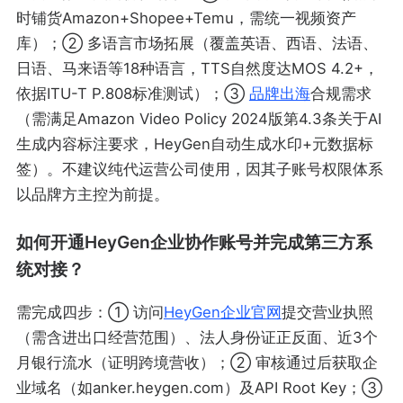
时铺货Amazon+Shopee+Temu，需统一视频资产
库）；② 多语言市场拓展（覆盖英语、西语、法语、
日语、马来语等18种语言，TTS自然度达MOS 4.2+，
依据ITU-T P.808标准测试）；③
品牌出海
合规需求
（需满足Amazon Video Policy 2024版第4.3条关于AI
生成内容标注要求，HeyGen自动生成水印+元数据标
签）。不建议纯代运营公司使用，因其子账号权限体系
以品牌方主控为前提。
如何开通HeyGen企业协作账号并完成第三方系
统对接？
需完成四步：① 访问
HeyGen企业官网
提交营业执照
（需含进出口经营范围）、法人身份证正反面、近3个
月银行流水（证明跨境营收）；② 审核通过后获取企
业域名（如anker.heygen.com）及API Root Key；③