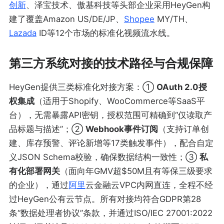
创新
、泽宝技术、傲基科技等头部企业采用HeyGen构
建了覆盖Amazon US/DE/JP、
Shopee
MY/TH、
Lazada
ID等12个市场的标准化视频流水线。
第三方系统对接的技术路径与合规保障
HeyGen提供三类标准化对接方案：①
OAuth 2.0授
权集成
（适用于Shopify、WooCommerce等SaaS平
台），无需暴露API密钥，授权范围可精确到“仅读取产
品标题与描述”；②
Webhook事件订阅
（支持订单创
建、库存预警、评论新增等17类触发事件），配合自定
义JSON Schema校验，确保数据结构一致性；③
私
有化部署网关
（面向年GMV超$50M且有等保三级要求
的企业），通过
阿里
云金融云VPC内网直连，全程不经
过HeyGen公有云节点。所有对接均符合GDPR第28
条“数据处理者协议”条款，并通过ISO/IEC 27001:2022