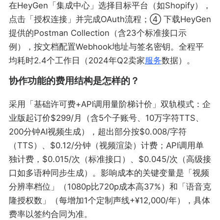
在HeyGen「集成中心」选择目标平台（如Shopify），
点击「授权连接」并完成OAuth流程；④ 下载HeyGen
提供的Postman Collection（含23个标准接口示
例），按文档配置Webhook地址与签名密钥。全程平
均耗时2.4个工作日（2024年Q2卖家
服务
数据）。
协作功能的费用结构是怎样的？
采用「基础许可费+API调用量阶梯计价」双轨模式：企
业版起订价$299/月（含5个子账号、10万字符TTS、
200分钟AI视频生成），超出部分按$0.008/字符
（TTS）、$0.12/分钟（视频渲染）计费；API调用单
独计费，$0.015/次（标准接口）、$0.045/次（高级接
口如多语种同步生成）。影响成本的关键变量是「视频
分辨率档位」（1080p比720p成本高37%）和「语音克
隆授权数」（每增加1个定制声线+¥12,000/年），具体
费率以签约合同为准。