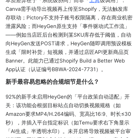
本质差异在于「系统级协同」而非「
工具
级调用」：
Canva需手动导出视频再上传至Shopify，无法触发库
存联动；Pictory不支持子账号权限隔离，存在商业机密
泄露风险；而HeyGen原生支持「事件驱动式工作流」
——例如当店匠后台检测到某SKU库存低于阈值，自动
向HeyGen发送POST请求，HeyGen随即调用预设模板
生成「限时补货」短视频，并通过店匠API更新商品页
Banner。此能力已通过Shopify Build a Better Web
App认证（认证编号BBWA-2024-7731）。
新手最容易忽略的合规细节是什么？
92%的新手未启用HeyGen的「平台政策自动适配」开
关：该功能会根据目标站点自动切换视频规格（如
Amazon要求MP4/H.264编码、宽高比16:9、时长≤30
秒），并插入平台指定标识（如Temu要求右下角显示
「AI生成」半透明水印）。未开启将导致视频被平台审