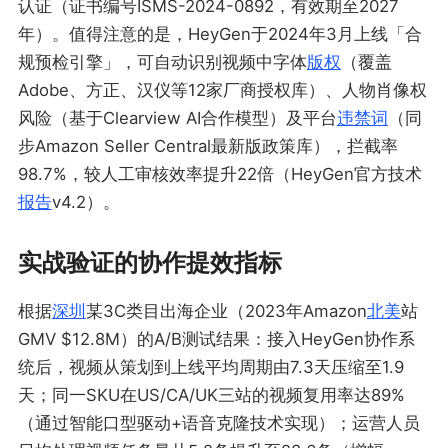
认证（证书编号ISMS-2024-0892，有效期至2027
年）。值得注意的是，HeyGen于2024年3月上线「合
规预检引擎」，可自动识别视频中字体
版权
（覆盖
Adobe、方正、汉仪等12家厂商授权库）、人物肖像权
风险（基于Clearview AI合作模型）及平台
违禁词
（同
步Amazon Seller Central最新版政策库），拦截率
98.7%，较人工审核效率提升22倍（HeyGen官方技术
报告
v4.2）。
实战验证的协作提效指标
根据
深圳
某3C类目出海企业（2023年Amazon
北美
站
GMV $12.8M）的A/B测试结果：接入HeyGen协作系
统后，视频从策划到上线平均周期由7.3天压缩至1.9
天；同一SKU在US/CA/UK三站的视频复用率达89%
（通过智能口型驱动+语音克隆技术实现）；运营人员