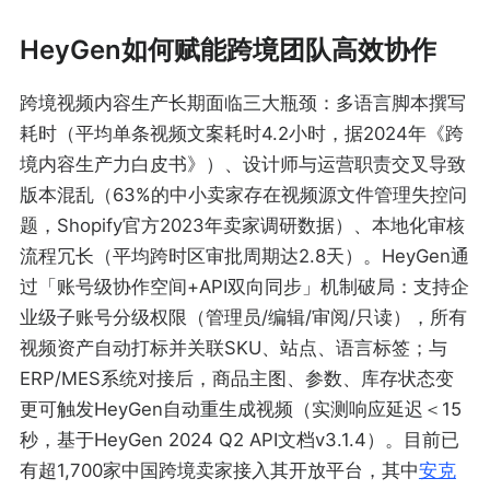
HeyGen如何赋能跨境团队高效协作
跨境视频内容生产长期面临三大瓶颈：多语言脚本撰写
耗时（平均单条视频文案耗时4.2小时，据2024年《跨
境内容生产力白皮书》）、设计师与运营职责交叉导致
版本混乱（63%的中小卖家存在视频源文件管理失控问
题，Shopify官方2023年卖家调研数据）、本地化审核
流程冗长（平均跨时区审批周期达2.8天）。HeyGen通
过「账号级协作空间+API双向同步」机制破局：支持企
业级子账号分级权限（管理员/编辑/审阅/只读），所有
视频资产自动打标并关联SKU、站点、语言标签；与
ERP/MES系统对接后，商品主图、参数、库存状态变
更可触发HeyGen自动重生成视频（实测响应延迟＜15
秒，基于HeyGen 2024 Q2 API文档v3.1.4）。目前已
有超1,700家中国跨境卖家接入其开放平台，其中
安克