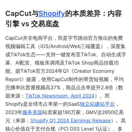
CapCut与
Shopify
的本质差异：内容
引擎 vs 交易底盘
CapCut并非电商平台，而是字节跳动官方推出的免费
视频编辑工具（iOS/Android/Web三端覆盖），深度集
成TikTok生态——支持一键发布至TikTok、自动生成字
幕、AI配音、模板库调用及TikTok Shop商品挂载功
能。据TikTok官方2024年Q1《Creator Economy
Report》披露，使用CapCut制作的带货短视频，平均
完播率比普通视频高37%，商品点击率提升2.8倍（数
据来源：
TikTok Newsroom, April 2024
）。而
Shopify是全球市占率第一的SaaS
独立站建站平台
，
2023年
服务
美国
站卖家超190万家，GMV达2650亿美
元（来源：
Shopify Q1 2024 Earnings Release
）。其
核心价值在于支付合规（PCI DSS Level 1认证）、多