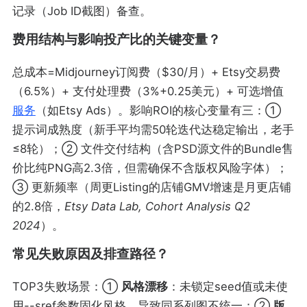
记录（Job ID截图）备查。
费用结构与影响投产比的关键变量？
总成本=Midjourney订阅费（$30/月）+ Etsy交易费
（6.5%）+ 支付处理费（3%+0.25美元）+ 可选增值
服务
（如Etsy Ads）。影响ROI的核心变量有三：①
提示词成熟度（新手平均需50轮迭代达稳定输出，老手
≤8轮）；② 文件交付结构（含PSD源文件的Bundle售
价比纯PNG高2.3倍，但需确保不含版权风险字体）；
③ 更新频率（周更Listing的店铺GMV增速是月更店铺
的2.8倍，
Etsy Data Lab, Cohort Analysis Q2
2024
）。
常见失败原因及排查路径？
TOP3失败场景：①
风格漂移
：未锁定seed值或未使
用--sref参数固化风格，导致同系列图不统一；②
版