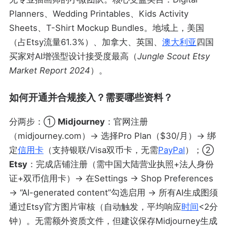
Planners、Wedding Printables、Kids Activity
Sheets、T-Shirt Mockup Bundles。地域上，美国
（占Etsy流量61.3%）、加拿大、英国、
澳大利亚
四国
买家对AI增强型设计接受度最高（
Jungle Scout Etsy
Market Report 2024
）。
如何开通并合规接入？需要哪些资料？
分两步：①
Midjourney
：官网注册
（midjourney.com）→ 选择Pro Plan（$30/月）→ 绑
定
信用卡
（支持银联/Visa双币卡，无需
PayPal
）；②
Etsy
：完成店铺注册（需中国大陆营业执照+法人身份
证+双币信用卡）→ 在Settings → Shop Preferences
→ “AI-generated content”勾选启用 → 所有AI生成图须
通过Etsy官方图片审核（自动触发，平均响应
时间
<2分
钟）。无需额外资质文件，但建议保存Midjourney生成