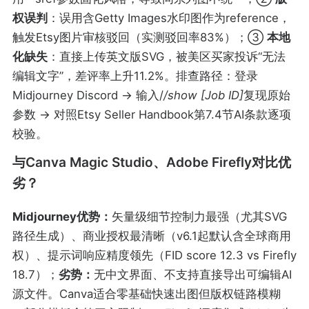
权误判
：误用含Getty Images水印图作为reference，
触发Etsy图片审核驳回（实测驳回率83%）；③
本地
化缺失
：直接上传英文版SVG，被美区买家投诉“无法
编辑文字”，差评率上升11.2%。排查路径：登录
Midjourney Discord → 输入/
/show [Job ID]
复现原始
参数 → 对照Etsy Seller Handbook第7.4节AI条款逐项
校验。
与Canva Magic Studio、Adobe Firefly对比优
劣？
Midjourney优势：
矢量级细节控制力最强（尤其SVG
路径生成）、商业授权最清晰（v6.1起默认含全球商用
权）、提示词响应精度领先（FID score 12.3 vs Firefly
18.7）；
劣势：
无中文界面、不支持直接导出可编辑AI
源文件。Canva适合零基础快速出图但版权链路模糊