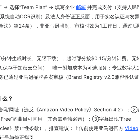
 → 选择“Team Plan” → 填写企业
邮箱
并完成支付（支持人民
系统自动OCR识别）及法人身份证正反面，用于实名认证与发
安全法》第24条），非亚马逊强制。审核时效为1工作日，通过后
00分钟生成时长、无限下载），超时部分按$0.15/分钟计费。无
永久保存于加密云空间）。唯一附加成本为可选服务：专业数字人
通过亚马逊品牌备案审核（Brand Registry v2.0兼容性认
什么？
违反《Amazon Video Policy》Section 4.2）；
y-Free”的曲目可直用，其余需单独采购）；③字幕出现“Free
g Policies》禁止性条款）。排查建议：上传前使用亚马逊官方
Video
行号与修正指引。