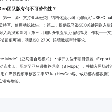
，HeyGen团队版有何不可替代性？
第一，原生支持亚马逊类目结构化提示词（如输入“USB-C hub 
口标注、材质特写、使用动线镜头）；第二，提供亚马逊SEO关键词嵌入
自然融入高搜索量词；第三，团队协作流深度适配跨境工作制——支
留痕可溯，满足ISO 27001跨境数据审计要求。
iance Mode”（亚马逊合规模式）：该开关位于项目设置→Export
移除动态水印、压缩至亚马逊推荐码率（8 Mbps），并插入黑场过
用户降低视频审核驳回率67%（HeyGen客户成功部内部数据
真实业务增长。