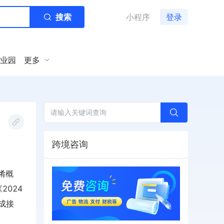
搜索
小程序
登录
业园
更多
跨境咨询
淆概
2024
集成接