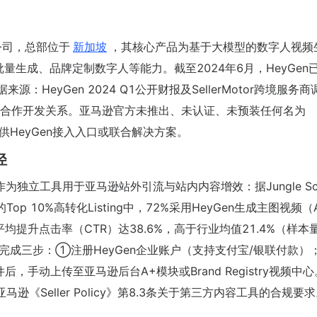
术公司，总部位于
新加坡
，其核心产品为基于大模型的数字人视频
量生成、品牌定制数字人等能力。截至2024年6月，HeyGen
HeyGen 2024 Q1公开财报及SellerMotor跨境服务
合作开发关系。亚马逊官方未推出、未认证、未预装任何名为
al中提供HeyGen接入入口或联合解决方案。
径
作为独立工具用于亚马逊站外引流与站内内容增效：据Jungle Sco
Top 10%高转化Listing中，72%采用HeyGen生成主图视频（
引流素材；平均提升点击率（CTR）达38.6%，高于行业均值21.4%（样本
自主完成三步：①注册HeyGen企业账户（支持支付宝/银联付款
，手动上传至亚马逊后台A+模块或Brand Registry视频中
《Seller Policy》第8.3条关于第三方内容工具的合规要