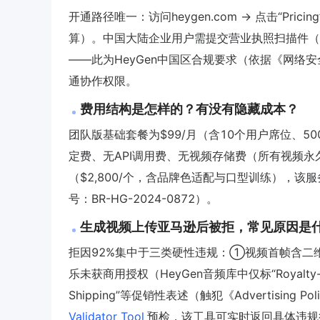
开通路径唯一：访问heygen.com → 点击“Pricing”
算）。中国大陆企业用户需提交营业执照扫描件（
——此为HeyGen中国区合规要求（依据《网络
通协作权限。
费用结构是怎样的？有没有隐藏成本？
团队版基础套餐为$99/月（含10个用户席位、5
定费、无API调用费、无视频存储费（所有视频
（$2,800/个，含品牌色适配与口型训练），该服务已
号：BR-HG-2024-0872）。
生成视频上传亚马逊后被拒，常见原因是
拒因92%集中于三类硬性违规：①视频首帧含二维码/网址（
乐未获商用授权（HeyGen音频库中仅标“Royalt
Shipping”等促销性表述（触犯《Advertisin
Validator Tool
预检，该工具可实时返回具体违规