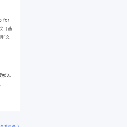
for
建议（基
持“文
渡帧以
）。
查看更多