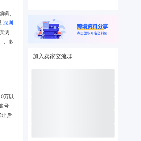
轨编辑、
通
深圳
实测
试）、多
为
加入卖家交流群
50万以
账号
导出后