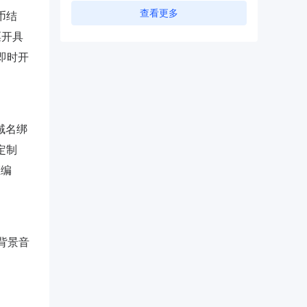
查看更多
币结
票开具
即时开
域名绑
定制
证编
②背景音