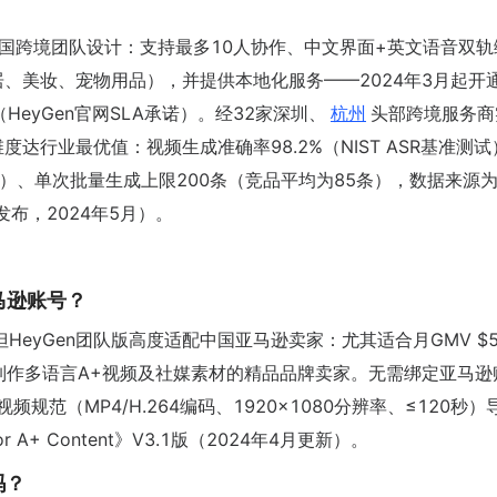
起）专为中国跨境团队设计：支持最多10人协作、中文界面+英文语音双
、美妆、宠物用品），并提供本地化服务——2024年3月起开
（HeyGen官网SLA承诺）。经32家深圳、
杭州
头部跨境服务商
下维度达行业最优值：视频生成准确率98.2%（NIST ASR基准测
2秒）、单次批量生成上限200条（竞品平均为85条），数据来源
发布，2024年5月）。
马逊账号？
但HeyGen团队版高度适配中国亚马逊卖家：尤其适合月GMV $
量制作多语言A+视频及社媒素材的精品品牌卖家。无需绑定亚马逊
规范（MP4/H.264编码、1920×1080分辨率、≤120秒）
or A+ Content》V3.1版（2024年4月更新）。
吗？