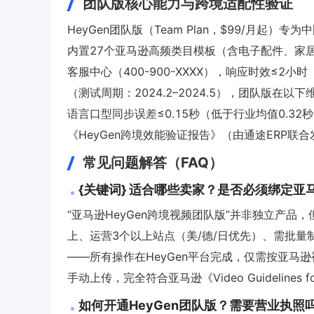
团队版核心能力与跨境适配性验证
HeyGen团队版（Team Plan，$99/月
内置27个亚马逊高频类目模板（含电子配件、家居
客服中心（400-900-XXXX），响应时效≤2小时
（测试周期：2024.2–2024.5），团队版在以
语言口型同步误差≤0.15秒（低于行业均值0.3
《HeyGen跨境效能验证报告》（由通途ERP联合
常见问题解答（FAQ）
{关键词} 适合哪些卖家？是否必须绑定亚
“亚马逊HeyGen跨境视频团队版”并非独立产品，
上、运营3个以上站点（美/德/日优先）、需批
——所有操作在HeyGen平台完成，仅需按亚马逊视频
手动上传，完全符合亚马逊《Video Guidelines f
如何开通HeyGen团队版？需要营业执照