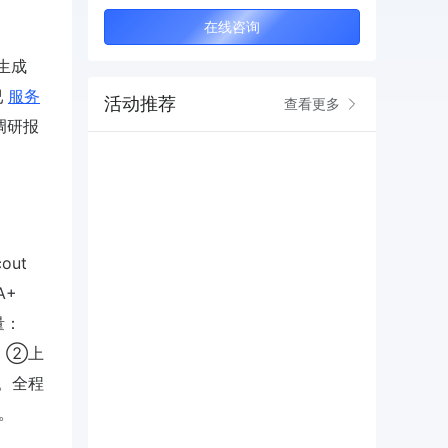
在线咨询
生成
已
服务
活动推荐
查看更多
商调研报
ut
A+
量：
）；②上
心。全程
求。