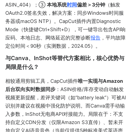
ASIN_404）；③
本地系统
时间
偏差＞3分钟
（触发
OAuth2.0签名失效，解决方案：同步Windows时间服
务器或macOS NTP）。CapCut插件内置Diagnostic
Mode（快捷键Ctrl+Shift+D），可一键导出包含API响
应码、本地日志、网络延迟的完整诊断
报告
，平均故障
定位时间＜90秒（实测数据，2024.05）。
与Canva、InShot等替代方案相比，核心优势与
局限是什么？
相较通用剪辑工具，CapCut插件
唯一实现与Amazon
后台双向实时数据同步
：ASIN价格/库存变动自动触发
视频更新提醒，差评关键词（如“battery leak”）可被AI
识别并建议在视频中强化防护说明。而Canva需手动输
入参数，InShot无电商API对接能力。局限在于：不支
持自定义CDN分发（仅限Amazon S3直传）、暂未开
放自定义AI语音音色（当前仅提供5种标准美式英语声