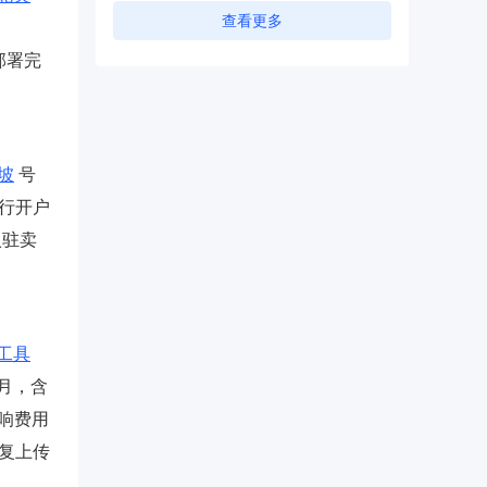
查看更多
部署完
坡
号
行开户
入驻卖
工具
/月，含
影响费用
重复上传