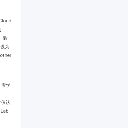
loud
为
一致
需设为
ther
、零学
方仅认
Lab