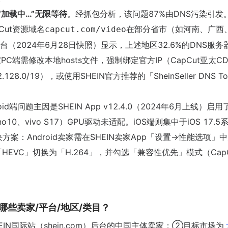
“加载中…”无限等待
。经抓包分析，该问题87%由DNS污染引发
pCut资源域名
在部分省市（如河南、广西
capcut.com/video
2024年6月28日快照）显示，上述地区32.6%的DNS服务
端需修改本地hosts文件，强制绑定官方IP（CapCut亚太CDN
2.128.0/19），或使用SHEIN官方推荐的「SheinSeller DNS To
oid端问题主因是SHEIN App v12.4.0（2024年6月上线）启用
10、vivo S17）GPU驱动未适配。iOS端则集中于iOS 17.5
解决方案：Android卖家需在SHEIN卖家App「设置→性能选项」
HEVC」切换为「H.264」，并勾选「兼容性优先」模式（CapC
合哪些卖家/平台/地区/类目？
N国际站（shein.com）后台的中国主体卖家；②目标市场为