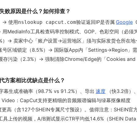
}常见失败原因是什么？如何排查？
）→ 使用
验证返回IP是否属
Google
C
nslookup capcut.com
）→ 用MediaInfo工具检查码率控制模式、GOP、色彩空间（必须
5.2%）→ 卖家中心「账户设置→运营地区」须与实际发货仓所在地
区域锁定（8.5%）→ 国际版App内「Settings→Region」
缓存污染（2.3%）→ 强制清除Chrome/Edge的「Cookies and o
和替代方案相比优缺点是什么？
于AI字幕生成准确率（98.7% vs 91.2%）、导出
速度
（快3.2倍）
Video：CapCut支持更精细的音频频谱编辑与绿幕抠像精度
适配度更高（含127个SHEIN专属尺寸预设）。值得注意：SHEIN官
传的视频，A/B测试显示CTR平均低14.6%（SHEIN Data 