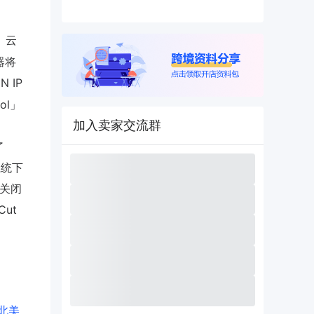
。
、云
器将
 IP
ol」
加入卖家交流群
了
系统下
中关闭
ut
北美