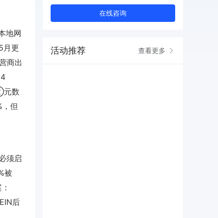
在线咨询
于本地网
年5月更
活动推荐
查看更多
运营商出
24
②元数
%，但
码必须启
%被
案：
IN后