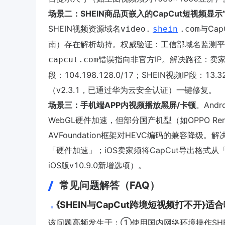
场景二：SHEIN商品页嵌入的CapCut短视频显示
SHEIN视频资源域名
与Ca
video.
shein
.com
南）存在解析劫持。权威验证：工信部域名监测平台（
错误指向非官方IP。解决路径：卖家PC
capcut.com
段：104.198.128.0/17；SHEIN视频IP段：13.3
（v2.3.1，已通过华为云安全认证）一键修复。
场景三：手机端APP内视频播放黑屏/卡顿
。Andr
WebGL硬件加速，但部分国产机型（如OPPO Reno
AVFoundation框架对HEVC编码的兼容降级。
「硬件加速」；iOS卖家须将CapCut导出格式从「
iOS版v10.9.0新增选项）。
常见问题解答（FAQ）
{SHEIN与CapCut跨境短视频打不开}适
该问题高频发生于：①使用国内网络环境操作SHEI