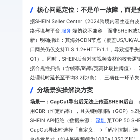
核心问题定位：不是单一故障，而是
据SHEIN Seller Center《2024跨境内
络环境与平台
服务
端协议不兼容，而非SHEIN或Ca
新）明确指出：其海外CDN节点（覆盖US/UK/AU
口网关仍仅支持TLS 1.2+HTTP/1.1，导致握手
Q1）。同时，SHEIN后台对短视频素材的校验
据合规性扫描（含帧率/码率/宽高比硬性阈值）、③AI
处理耗时延长至平均3.2秒/条）。三项任一环节失
分场景实操解决方案
场景一：CapCut导出后无法上传至SHEIN后台
。
用CBR（恒定码率），且关键帧间隔（GOP）≤2秒。
SHEIN API拒绝（数据来源：
深圳
某TOP 50 
CapCut导出时选择「自定义」→「码率控制」选
台提示尺寸（如主图视频须为1080×1350竖屏）