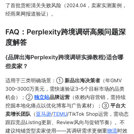
了首批货柜清关失败风险（2024.04，卖家实测案例，
经雨果网报道验证）。
FAQ：Perplexity跨境调研高频问题深
度解答
{品牌出海Perplexity跨境调研实操教程}适合哪
些卖家？
适用于三类明确场景：①
新品出海决策者
（年GMV
300–3000万美元，需快速验证3–5个目标市场的品类
机会）；②
独立站
品牌运营
（依赖内容营销，需持续
挖掘本地化痛点以优化博客与广告素材）；③
平台大
卖增长团队
（
亚马逊
/
TEMU
/TikTok Shop运营，需动态
跟踪竞品Listing更新、Review风向与促销节奏）。不
建议纯铺货型卖家使用——其调研需求更侧重
物流
时效