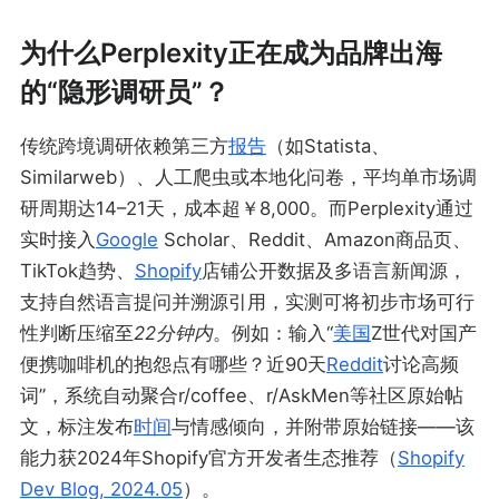
为什么Perplexity正在成为品牌出海
的“隐形调研员”？
传统跨境调研依赖第三方
报告
（如Statista、
Similarweb）、人工爬虫或本地化问卷，平均单市场调
研周期达14–21天，成本超￥8,000。而Perplexity通过
实时接入
Google
Scholar、Reddit、Amazon商品页、
TikTok趋势、
Shopify
店铺公开数据及多语言新闻源，
支持自然语言提问并溯源引用，实测可将初步市场可行
性判断压缩至
22分钟内
。例如：输入“
美国
Z世代对国产
便携咖啡机的抱怨点有哪些？近90天
Reddit
讨论高频
词”，系统自动聚合r/coffee、r/AskMen等社区原始帖
文，标注发布
时间
与情感倾向，并附带原始链接——该
能力获2024年Shopify官方开发者生态推荐（
Shopify
Dev Blog, 2024.05
）。