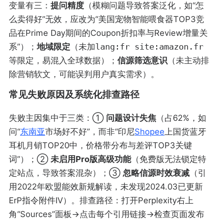
变量有三：
提问精度
（模糊问题导致答案泛化，如“怎
么卖得好”无效，应改为“美国宠物智能喂食器TOP3竞
品在Prime Day期间的Coupon折扣率与Review增量关
系”）；
地域限定
（未加
lang:fr site:amazon.fr
等限定，易混入全球数据）；
信源筛选意识
（未主动排
除营销软文，可能误判用户真实需求）。
常见失败原因及系统化排查路径
失败主因集中于三类：①
问题设计失焦
（占62%，如
问“
东南亚
市场好不好”，而非“印尼
Shopee
上国货蓝牙
耳机月销TOP20中，价格带分布与差评TOP3关键
词”）；②
未启用Pro版高级功能
（免费版无法锁定特
定站点，导致答案混杂）；③
忽略信源时效衰减
（引
用2022年欧盟能效新规解读，未发现2024.03已更新
ErP指令附件IV）。排查路径：打开Perplexity右上
角“Sources”面板→点击每个引用链接→检查页面发布