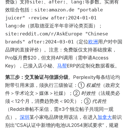
费版）支持
site:
、
after:
、
lang:
等参数。实测有
效组合包括：
site:amazon.de "portable
juicer" -review after:2024-01-01
lang:de
（抓取德亚近半年非评论类页面）；
site:reddit.com/r/AskEurope "Chinese
brands" after:2024-03-01
（定位
欧洲
用户对中国
品牌的直接评价）。注意：免费版仅支持基础搜索，
Pro版月费$20，但支持API调用（需申请Access
Key），已接入店小秘、
马帮
ERP的定制化数据看板。
第三步：交叉验证与信源分级
。Perplexity每条结论均
附带引用来源，须执行三级验证：①
权威性
（政府文
件＞学术论文＞媒体＞社媒）；②
时效性
（法规类必
须＜12个月，消费趋势类＜90天）；③
代表性
（Reddit单帖不采信，需≥3个独立帖子共现同一观
点）。
深圳
某小家电品牌使用该法，在进入
加拿大
前识
别出“CSA认证中新增的电池UL2054测试要求”，规避