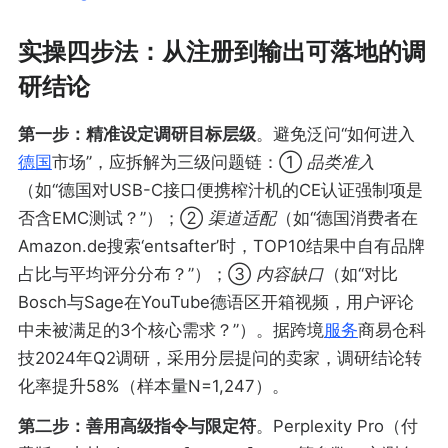
实操四步法：从注册到输出可落地的调
研结论
第一步：精准设定调研目标层级
。避免泛问“如何进入
德国
市场”，应拆解为三级问题链：①
品类准入
（如“德国对USB-C接口便携榨汁机的CE认证强制项是
否含EMC测试？”）；②
渠道适配
（如“德国消费者在
Amazon.de搜索‘entsafter’时，TOP10结果中自有品牌
占比与平均评分分布？”）；③
内容缺口
（如“对比
Bosch与Sage在YouTube德语区开箱视频，用户评论
中未被满足的3个核心需求？”）。据跨境
服务
商易仓科
技2024年Q2调研，采用分层提问的卖家，调研结论转
化率提升58%（样本量N=1,247）。
第二步：善用高级指令与限定符
。Perplexity Pro（付