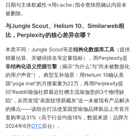
日期与主体权威性→用
cache:
指令查快照确认内容未
被删除。
与Jungle Scout、Helium 10、Similarweb相
比，Perplexity的核心差异在哪？
本质不同：Jungle Scout等是
结构化数据库工具
（提供
销量估算、关键词排名等定量指标），而Perplexity是
非结构化语义挖掘引擎
（揭示“为什么”与“尚未被数据化
的用户声音”）。典型互补场景：用Helium 10确认美
国“yoga mat”的月搜索量为22万，再用Perplexity提
问“Reddit瑜伽社群最近吐槽主流瑜伽垫的3个物理缺
陷”，从而发现“表面纹理易藏灰”这一未被现有产品解决
的痛点——该组合打法使某国货瑜伽品牌新品上市首月
复购率达31%（高于行业均值18%，数据来源：品牌方
2024年6月
DTC
后台）。