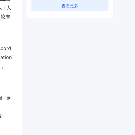
查看更多
队
（人
，较未
ord
tion”
起，
s国际
数