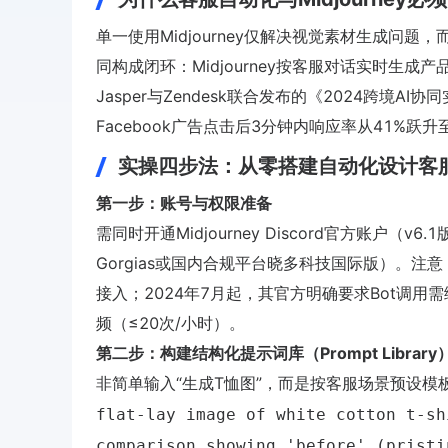
单一使用Midjourney仅解决视觉素材生成问
同构成闭环：Midjourney按客服对话实时生
Jasper与Zendesk联合发布的《2024跨境AI协
Facebook广告点击后3分钟内响应率从41%跃
实操四步法：从零搭建自动化设计客
第一步：账号与权限准备
需同时开通Midjourney Discord官方账户（v6
Gorgias或国内合规平台晓多科技国际版）。注意：Mid
接入；2024年7月起，其官方明确要求Bot调用需绑
频（≤20次/小时）。
第二步：构建结构化提示词库（Prompt Library
非简单输入“生成T恤图”，而是按客服场景预设模
flat-lay image of white cotton t-sh
comparison showing 'before' (pristi