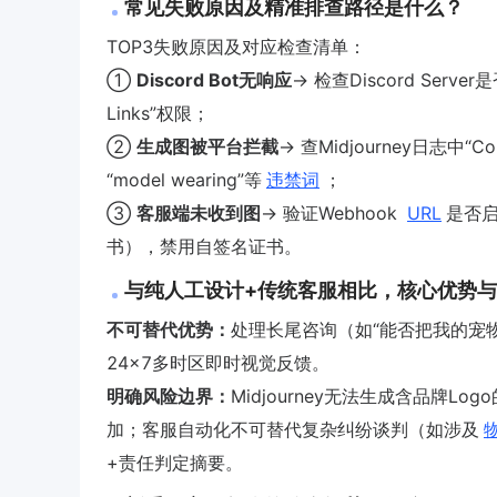
常见失败原因及精准排查路径是什么？
TOP3失败原因及对应检查清单：
①
Discord Bot无响应
→ 检查Discord Server是
Links”权限；
②
生成图被平台拦截
→ 查Midjourney日志中“Con
“model wearing”等
违禁词
；
③
客服端未收到图
→ 验证Webhook
URL
是否启用
书），禁用自签名证书。
与纯人工设计+传统客服相比，核心优势
不可替代优势：
处理长尾咨询（如“能否把我的宠
24×7多时区即时视觉反馈。
明确风险边界：
Midjourney无法生成含品牌Log
加；客服自动化不可替代复杂纠纷谈判（如涉及
+责任判定摘要。