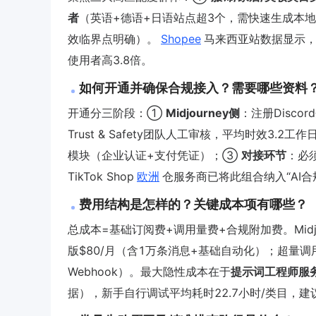
者
（英语+德语+日语站点超3个，需快速生成本
效临界点明确）。
Shopee
马来西亚站数据显示，
使用者高3.8倍。
如何开通并确保合规接入？需要哪些资料
开通分三阶段：①
Midjourney侧
：注册Disco
Trust & Safety团队人工审核，平均时效3.2
模块（企业认证+支付凭证）；③
对接环节
：必须
TikTok Shop
欧洲
仓服务商已将此组合纳入“AI合
费用结构是怎样的？关键成本项有哪些？
总成本=基础订阅费+调用量费+合规附加费。Midjourn
版$80/月（含1万条消息+基础自动化）；超量调用按$0.0
Webhook）。最大隐性成本在于
提示词工程师服
据），新手自行调试平均耗时22.7小时/类目，建议首