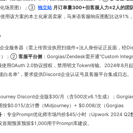
地化场景图）；③
独立站
月订单量300+但客服人力≤2人的团
使用该方案的本土化家居卖家，马来语客服响应图配比达91%
？
rd企业服务器（需上传营业执照扫描件+法人身份证正反面，经Disc
工作日）；②
客服平台侧
：Gorgias/Zendesk需开通“Custom Integra
使用OAuth 2.0协议授权，禁用明文Token传输。2024年8月
规白名单”，要求提供Discord企业认证号及客服平台集成日志。
ey Discord企业版$30/月（含500次v6.1生成）；Gorgia
15/次计费（Midjourney）+ $0.008/次（Gorgias
务
：专业Prompt优化师市场均价$45/小时（Upwork 2024 Q2
期预算预留$1,000用于Prompt库建设。