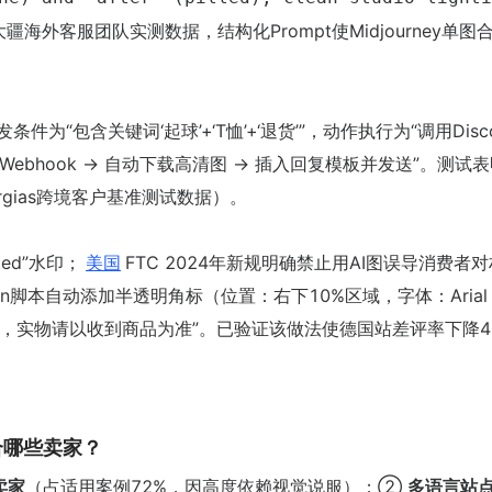
疆海外客服团队实测数据，结构化Prompt使Midjourney单图
置触发条件为“包含关键词‘起球’+‘T恤’+‘退货’”，动作执行为“调用Disc
生成完成Webhook → 自动下载高清图 → 插入回复模板并发送”。测试
orgias跨境客户基准测试数据）。
ted”水印；
美国
FTC 2024年新规明确禁止用AI图误导消费者对
thon脚本自动添加半透明角标（位置：右下10%区域，字体：Arial
果，实物请以收到商品为准”。已验证该做法使德国站差评率下降4
 适合哪些卖家？
卖家
（占适用案例72%，因高度依赖视觉说服）；②
多语言站