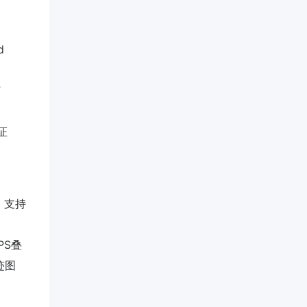
d
”
证
；支持
PS叠
迹图