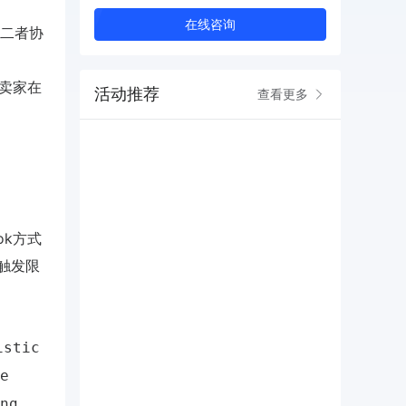
在线咨询
。二者协
的卖家在
活动推荐
查看更多
、
ok方式
则触发限
istic
e
ng,