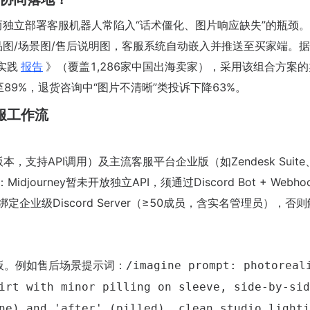
题，而独立部署客服机器人常陷入“话术僵化、图片响应缺失”的瓶颈
成产品图/场景图/售后说明图，客服系统自动嵌入并推送至买家端。据
同实践
报告
》（覆盖1,286家中国出海卖家），采用该组合方案
升至89%，退货咨询中“图片不清晰”类投诉下降63%。
服工作流
.1版本，支持API调用）及主流客服平台企业版（如Zendesk Suite
journey暂未开放独立API，须通过Discord Bot + Webho
定企业级Discord Server（≥50成员，含实名管理员），否
）
板。例如售后场景提示词：
/imagine prompt: photoreal
irt with minor pilling on sleeve, side-by-sid
ne) and 'after' (pilled), clean studio lighti