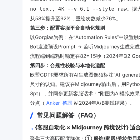
。据大
no text, 4K --v 6.1 --style raw
从58%提升至92%，重绘次数减少76%。
第三步：配置客服平台自动化规则
以Gorgias为例：在“Automation Rules”中设
Bot发送预设Prompt → 监听Midjourney
流程端到端耗时稳定在82±15秒（2024年Q2 G
第四步：合规性校验与本地化适配
欧盟GDPR要求所有AI生成图像须标注“AI-genera
尺寸的认知。建议在Midjourney输出后，用Py
8pt），并同步更新客服话术：“附图为AI模拟效
分点（
Anker
德国
站2024年A/B测试结果）。
常见问题解答（FAQ）
{客服自动化 × Midjourney 跨境设计}
聚焦三大高匹配度群体：①
服饰/家居/美妆类目