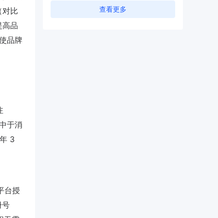
查看更多
（对比
提高品
，使品牌
注
集中于消
年 3
平台授
册号