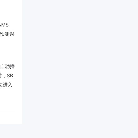
AMS
 预测误
自动播
，SB
法进入