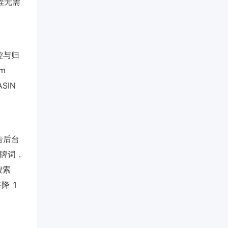
全程无需
监控与归
m
SIN
告后台
品牌词，
搜索
降 1