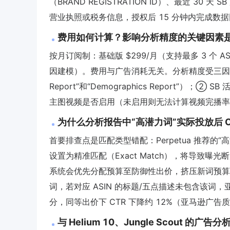
（BRAND REGISTRATION ID）、最近 30 天 
营业执照或税务信息，授权后 15 分钟内完成数据同步（
费用如何计算？影响分析精度的关键因素
按月订阅制：基础版 $299/月（支持最多 3 个 AS
因建模）。费用与广告消耗无关。分析精度受三因素制约：① 
Report”和“Demographics Report”）
主图视频是否启用（未启用则无法计算视频完播率
为什么分析报告中“高潜力词”实际投放后 
首要排查点是匹配类型错配：Perpetua 推荐的“
设置为精准匹配（Exact Match），将导致
系统会优先分配预算至防御性出价，挤压新词预算。最
词，若对应 ASIN 的标题/五点描述未包含该词
分，同等出价下 CTR 下降约 12%（亚马逊广告质
与 Helium 10、Jungle Scout 的