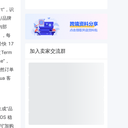
rt”，识
频/品牌
 内部
e），每
快 17
加入卖家交流群
Term
ge”，
自然订单
a 客
生成“品
OS 稳
判“加购