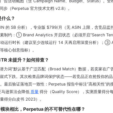
SB 广告活动截图（含 Campaign Name、Budget、Status）。
Perpetua 官方技术文档 v2.8）。
是什么？
IN 的 SB 分析），专业版 $799/月（无 ASIN 上限，含竞品
Brand Analytics 开启状态（必须开启“Search Ter
；② SB 活动运行时长（建议至少连续运行 14 天再启用深度分析）；③ A
等核心创意指标）。
CTR 未提升？如何排查？
高潜力词”默认基于广泛匹配（Broad Match）数据，若卖家在广
曝光断崖式下跌。其次检查品牌词保护状态——若竞品正在抢投你的
后验证落地页一致性：Perpetua 报告中标注“高相关性”的
，亚马逊算法会降低
质量
得分（Quality Score），实测质量得分每
量得分白皮书 2023）。
广告分析模块相比，Perpetua 的不可替代性在哪？