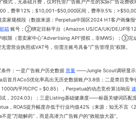
）阶梯计费”模式，无基础月费，仅对托管广告账户产生的实际广告花费
费率12%；$10,001–$50,000区间，费率9.5%；>$50,0
卖家规模段（数据来源：Perpetua中国区2024 H1客户画像
邮箱
账号；②绑定目标平台（Amazon US/CA/UK/DE/JP等1
I权限（需卖家中心“Advertising API”授权，非MWS）；③
无需营业执照或VAT号，但需主账号具备“广告管理员”权限。
前置条件：一是广告账户历史数据
质量
——Jungle Scout调研
ua后首月ACoS优化率高出无历史数据账户3.8倍；二是类目竞争
1000内平均CPC＞$0.85），Perpetua的动态竞价算法响应
测试，2024.03）；三是Listing基础健康度——标题关键词匹配
erpetua，ROAS提升幅度亦低于行业均值42%（来源：知无不言《2
etua不是“万能解药”，而是高潜力广告账户的“效能放大器”。