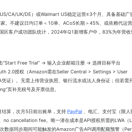
S/CA/UK/DE）或Walmart US稳定运营≥3个月、具备基础
家。不建议日均订单＜10单、ACoS长期＞45%、或依赖代运
中国区客户成功团队统计，2024年Q1新增客户中，83%为年营收$
击“Start Free Trial” → 输入企业邮箱注册 → 选择目标平台
2.0授权（Amazon需在Seller Central > Settings > User
I中开启并生成LWA凭证）。无需上传营业执照、银行流水或法人身份证；但若
ing”页补充税号及开票信息。
月结算，次月5日前出账单，支持
PayPal
、电汇、支付宝（限人
nt、no cancellation fee。唯一潜在成本是API授权所需的LWA（L
数据同步期间可能触发的Amazon广告API调用配额预警（Perp