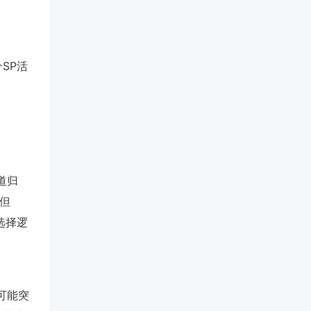
个SP活
渠道归
；但
家选择逻
。
时可能突