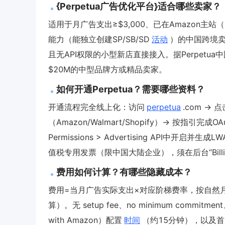
{Perpetua广告优化平台}适合哪些卖家？
适用于月广告支出≥$3,000、已在Amazon主站（U
能力（能独立创建SP/SB/SD
活动
）的中国跨境卖
且无API权限的小型新店直接接入。据Perpetua
$20M的中型品牌方或精品卖家。
如何开通Perpetua？需要哪些资料？
开通流程完全线上化：访问
perpetua
.com → 点
（Amazon/Walmart/Shopify）→ 按指引完成OAuth 
Permissions > Advertising AP
值税专用发票（限中国大陆企业），须在后台“Bill
费用如何计算？有哪些隐藏成本？
费用=当月广告实际支出×对应阶梯费率，按自然
算）。无 setup fee、no minimum commitme
with Amazon）配置
时间
（约15分钟），以及首次