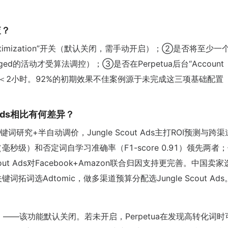
查？
Optimization”开关（默认关闭，需手动开启）；②是否将至少一
anaged的活动才受算法调控）；③是否在Perpetua后台“Account
且数据延迟＜2小时。92%的初期效果不佳案例源于未完成这三项基础配置
ut Ads相比有何差异？
关键词研究+半自动调价，Jungle Scout Ads主打ROI预测与跨
毫秒级）和否定词自学习准确率（F1-score 0.91）领先两者
cout Ads对Facebook+Amazon联合归因支持更完善。中国卖
拓词选Adtomic，做多渠道预算分配选Jungle Scout Ads
（预算防护栏）——该功能默认关闭。若未开启，Perpetua在发现高转化词