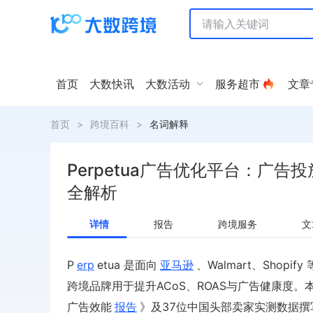
首页
大数快讯
大数活动
服务超市
文章
首页
>
跨境百科
>
名词解释
Perpetua广告优化平台：广告
全解析
详情
报告
跨境服务
文
P
erp
etua 是面向
亚马逊
、Walmart、Shop
跨境品牌用于提升ACoS、ROAS与广告健康度。本文基于P
广告效能
报告
》及37位中国头部卖家实测数据