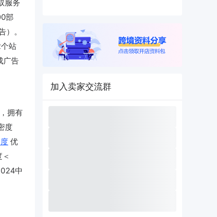
收取服务
00部
报告）。
2个站
完成广告
加入卖家交流群
显示，拥有
密度
速度
优
度＜
024中