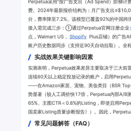
Perpetua采用“按广告支出（Ad Spend
费。2024年最新报价结构为：月广告支出≤$10,000，
分，费率降至7.2%。该模型已覆盖92%的中国跨境
接入需完成三步：①通过Perpetua官网注册企业
点，Walmart US，
Shopify
Plus店铺）的广告AP
账户历史数据同步（支持近90天自动拉取）。全程
实战效果关键影响因素
实测表明，Perpetua效果差异主要取决于三大
连续60天以上稳定投放记录的账户，启用Perpet
——在Amazon家居、宠物、美妆类目（BSR Top 
势显著（较人工调价快17倍，Perpetua内部A/B
65%、主图CTR＜0.8%的Listing，即使启用P
国卖家Listing质量诊断报告》）。因此，Perp
常见问题解答（FAQ）