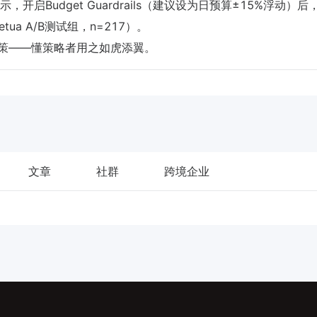
Budget Guardrails（建议设为日预算±15%浮动）后
ua A/B测试组，n=217）。
策——懂策略者用之如虎添翼。
文章
社群
跨境企业