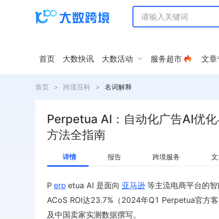
首页
大数快讯
大数活动
服务超市
文章
首页
>
跨境百科
>
名词解释
Perpetua AI：自动化广告AI
方法全指南
详情
报告
跨境服务
文
P
erp
etua AI 是面向
亚马逊
等主流电商平台的智
ACoS ROI达23.7%（2024年Q1 Perpet
及中国卖家实测数据撰写。