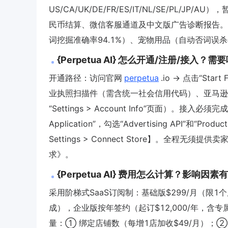
US/CA/UK/DE/FR/ES/IT/NL/SE/PL/JP/A
民币结算、微信客服通道及中文版广告诊断报告。高
词挖掘准确率94.1%）、宠物用品（自动否词误杀
{Perpetua AI} 怎么开通/注册/接入？
开通路径：访问官网
perpetua
.io → 点击“Start 
业执照扫描件（需含统一社会信用代码）、亚马逊品牌注
“Settings > Account Info”页面）。接入必须
Application”，勾选“Advertising API”和“Pr
Settings > Connect Store】。全程
求》。
{Perpetua AI} 费用怎么计算？影响因
采用阶梯式SaaS订阅制：基础版$299/月（限1
成），企业版按年签约（起订$12,000/年，
量：① 绑定店铺数（每增1店加收$49/月）；② 启用