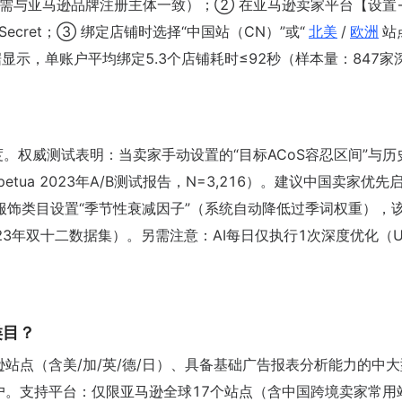
执照（需与亚马逊品牌注册主体一致）；② 在亚马逊卖家平台【设置
nt Secret；③ 绑定店铺时选择“中国站（CN）”或“
北美
/
欧洲
站
数据显示，单账户平均绑定5.3个店铺耗时≤92秒（样本量：847家
精度。权威测试表明：当卖家手动设置的“目标ACoS容忍区间”与历
petua 2023年A/B测试报告，N=3,216）。建议中国卖家优先
束），并为服饰类目设置“季节性衰减因子”（系统自动降低过季词权重），
023年双十二数据集）。另需注意：AI每日仅执行1次深度优化（U
/类目？
马逊站点（含美/加/英/德/日）、具备基础广告报表分析能力的中
体户。支持平台：仅限亚马逊全球17个站点（含中国跨境卖家常用