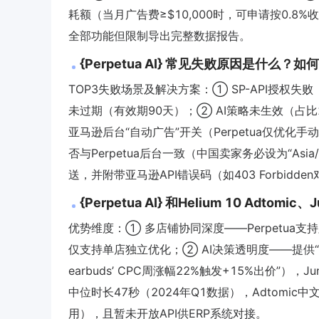
耗额（当月广告费≥$10,000时，可申请按0.
全部功能但限制导出完整数据报告。
{Perpetua AI} 常见失败原因是什么？
TOP3失败场景及解决方案：① SP-API授权失败（
未过期（有效期90天）；② AI策略未生效（占比2
亚马逊后台“自动广告”开关（Perpetua仅优化
否与Perpetua后台一致（中国卖家务必设为“Asia/Sh
送，并附带亚马逊API错误码（如403 Forbidd
{Perpetua AI} 和Helium 10 Adtom
优势维度：① 多店铺协同深度——Perpetua支
仅支持单店独立优化；② AI决策透明度——提供“Optim
earbuds’ CPC周涨幅22%触发+15%出价”）
中位时长47秒（2024年Q1数据），Adtomi
用），且暂未开放API供ERP系统对接。