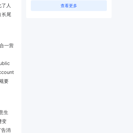
化了人
查看更多
（长尾
证合一营
blic
count
合规要
创意生
键变
广告消