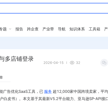
专题
报告
跨企查
产业带
导航
知识体系
工具箱
产
优化与多店铺登录
2026-04-15
32
章
能广告优化SaaS工具，已
服务
超12,000家中国跨境卖家，平
ua官方客户白皮书）。本文基于其最新V5.2平台能力、亚马逊SP-API