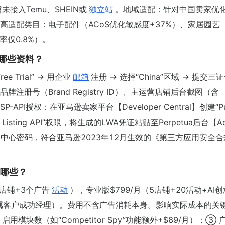
U），暂未接入Temu、SHEIN或
独立站
。地域适配：针对中国卖家优
适配类目：电子配件（ACoS优化敏感度+37%）、家居园艺
率仅0.8%）。
需要哪些资料？
Free Trial” → 用企业
邮箱
注册 → 选择“China”区域 → 提交三
册号（Brand Registry ID）、主运营店铺后台截图（含
完成SP-API授权：在亚马逊卖家平台【Developer Central】创建“Pu
oduct Listing API”权限，将生成的LWA凭证粘贴至Perpetua后台【Ac
无须提供卖家中心密码，符合亚马逊2023年12月生效的《第三方应用安全
素有哪些？
个店铺+3个广告
活动
），专业版$799/月（5店铺+20活动+AI
含专属客户成功经理）。费用不含广告消耗本身。影响实际成本的关
模块数（如“Competitor Spy”功能额外+$89/月）；③ 