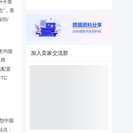
→开发
点”，系
深圳/
史均值
加入卖家交流群
启用
该配置
TC
大型中国
站点：