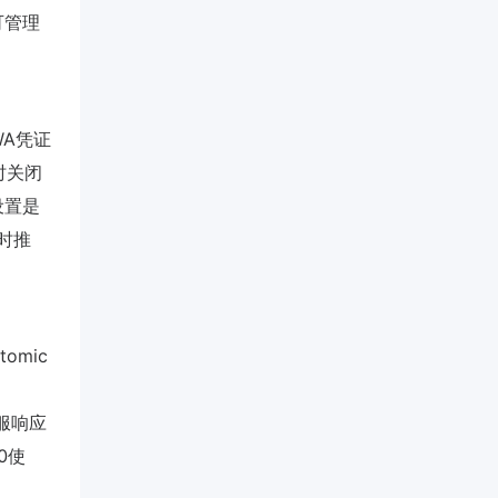
可管理
WA凭证
时关闭
设置是
实时推
omic
客服响应
10使