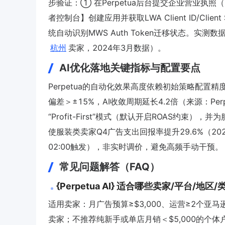
步验证：① 在Perpetua后台提交企业营业
者控制台】创建应用并获取LWA Client ID/Clie
统自动识别MWS Auth Token迁移状态。实测
杭州
卖家，2024年3月数据）。
AI优化落地关键指标与配置要点
Perpetua的自动化效果高度依赖初始策略配置
偏差＞±15%，AI收敛周期延长4.2倍（来源：Per
“Profit-First”模式（默认开启ROAS约
使服装类卖家Q4广告支出回报率提升29.6%（2
02:00触发），非实时调价，避免高频手动干预。
常见问题解答（FAQ）
{Perpetua AI} 适合哪些卖家/平台/地区
适用卖家：月广告预算≥$3,000、运营≥2个亚
卖家；不推荐纯新手或单店月销＜$5,000的个