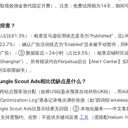
8%收取绩效佣金替代固定月费）。注意：免费试用期为14天，期间
如何排查？
占比61.3%）：检查亚马逊应用状态是否为“Published”，且L
2.7%）：确认广告活动状态为“Enabled”且未被手动暂停，同
手动广告）；③ 数据延迟＞24小时（占比9.5%）：核查店铺时区
anghai”）。所有错误均在Perpetua后台【Alert Center】
en对应权限缺失）。
ic、Jungle Scout Ads相比优缺点是什么？
持跨站点预算池分配（如将US站盈余预算自动补给UK站），而Adt
ization Log”逐条记录每次调价依据（如“因词组‘wireless
，Jungle Scout Ads仅显示结果无归因；③ 本地化服务——中文
c中文支持需预约。劣势：不提供关键词反查
工具
（需搭配Helium 