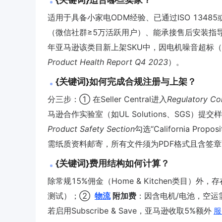
适用于具备小家电ODM经验、已通过ISO 13485
（微信社群≥5万活跃用户）、能承接售后安装指
年亚马逊该类目新上架SKU中，因电机噪音超标（＞
Product Health Report Q4 2023
）。
{关键词}如何完成合规注册与上架？
分三步：① 在Seller Central进入
Regulatory C
马逊合作实验室（如UL Solutions、SGS）提
Product Safety Section
勾选“California Pro
需纸质资料邮寄，所有文件须为PDF格式且含签
{关键词}费用结构如何计算？
除常规15%佣金（Home & Kitchen类目）
测试）；②
物流
附加费
：因含电机/电池，空运需
若启用Subscribe & Save，亚马逊收取5%额外
服