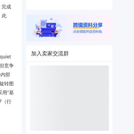
，完成
。此
加入卖家交流群
uiet
6%，但竞争
逊内部
D旋转图
采用“基
7（行