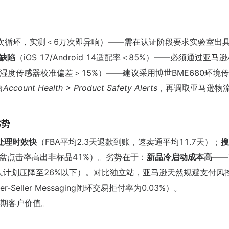
万次循环，实测＜6万次即异响）——需在认证阶段要求实验室出
性缺陷
（iOS 17/Android 14适配率＜85%）——必须通过亚马逊
湿度传感器校准偏差＞15%）——建议采用博世BME680环境
台
Account Health > Product Safety Alerts
，再调取亚马逊物
。
劣势
处理时效快
（FBA平均2.3天退款到账，速卖通平均11.7天）；
搜
智能猫砂盆点击率高出非标品41%）。劣势在于：
新品冷启动成本高
——
早期评论人计划压降至26%以下）。对比独立站，亚马逊天然规避支付风
Seller Messaging闭环交易拒付率为0.03%）。
期客户价值。