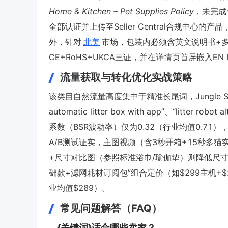
Home & Kitchen – Pet Supplies Policy
，未完成
全部认证并上传至Seller Central合规中心的产
外，针对
北美
市场，包装内必须含英文说明书+
CE+RoHS+UKCA三证，并在详情页首屏嵌入EN 
流量获取与转化优化实战策略
该类目自然流量高度集中于精准长尾词，Jungle Scout统计显示，“
automatic litter box with app”、“litter 
系数（BSR波动率）仅为0.32（行业均值0.7
A/B测试证实，主图视频（含3秒开箱+15秒多猫
+尺寸对比图（参照标准浴巾/瑜伽垫）则降低尺寸相关
础款+滤网耗材订阅包”组合定价（如$299主机+$2
业均值$289）。
常见问题解答（FAQ）
{关键词}适合哪些卖家？