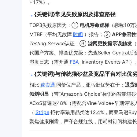
+17%）。
{关键词}常见失败原因及排查路径
TOP3失败原因为：①
电机寿命虚标
（标称10
MTBF（平均无故障
时间
）报告；②
APP兼容
Testing Service
认证；③
滤网更换提示误触发
（
代国产方案。排查优先级：先查Seller Central后
湿度日志（需开通
FBA
Inventory Events API）
{关键词}与传统猫砂盆及竞品平台对比优
相比
速卖通
同价位产品，亚马逊优势在于：
退货
倾斜明显
（带“Amazon’s Choice”标识的
ACoS普遍达48%（需配合Vine Voice+
（
Stripe
拒付率猫用品类达12.4%，而亚马逊Buyer-
聚焦健康刚需，严守合规红线，用耗材订阅构建长