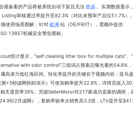
合规备案的产品将被系统自动下架且无法
申诉
。实测数据显示
品，Listing审核通过率提升至92.3%（对比未预审产品仅51.7%）
多猫使用场景图解；针对
欧洲
站（DE/FR/IT），需额外提供
ISO 13857机械安全警告图标。
self cleaning litter box for multiple cats”、“q
robot alternative with odor control”三组词占搜索总曝光量的54.
1），属高潜力低红海区间。转化率提升的关键在于视频内容：亚马
实测+5秒滤网拆卸演示）可使加购率提升22.8%，详情页嵌入3
退货率39%。另据SellerMotor对217家成功卖家的调研，
4.99/2月滤网），复购率较单次销售高3.2倍，LTV提升至$41