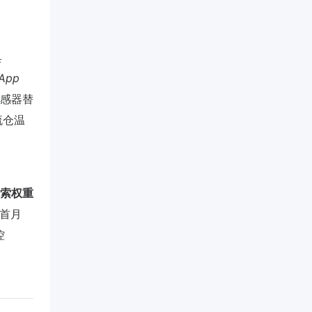
具
App
传感器替
流仓温
索权重
首月
控