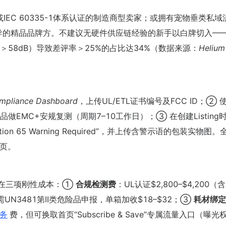
或IEC 60335-1体系认证的制造商型卖家；或拥有宠物垂类私域
导的精品品牌方。不建议无硬件供应链经验的新手以白牌切入——2
58dB）导致差评率＞25%的占比达34%（数据来源：
Helium
ompliance Dashboard
，上传UL/ETL证书编号及FCC ID；② 
交样品做EMC+安规复测（周期7–10工作日）；③ 在创建Listing
position 65 Warning Required”，并上传含警示语的包装实物图
章页。
外，存在三项刚性成本：①
合规检测费
：UL认证$2,800–$4,200（
UN3481第II类危险品申报，单箱加收$18–$32；③
耗材绑定
务
费，但可换取首页“Subscribe & Save”专属流量入口（曝光