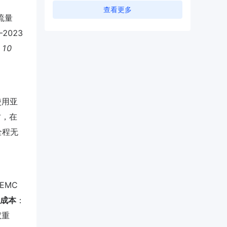
查看更多
流量
023
 10
使用亚
时，在
。全程无
含EMC
成本
：
权重