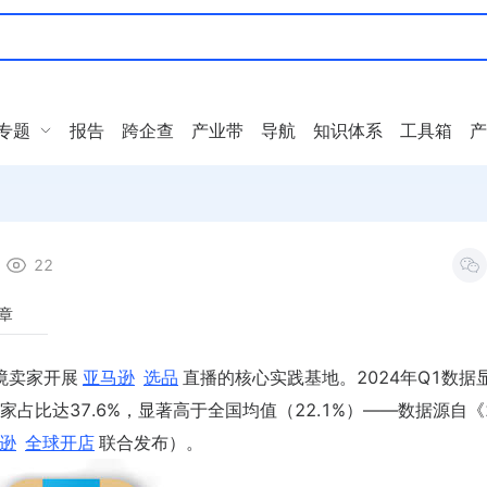
专题
报告
跨企查
产业带
导航
知识体系
工具箱
产
22
章
境卖家开展
亚马逊
选品
直播的核心实践基地。2024年Q1数据
比达37.6%，显著高于全国均值（22.1%）——数据源自《2
逊
全球开店
联合发布）。