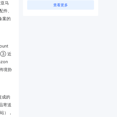
在亚马
查看更多
C配件、
备案的
unt
；③ 近
on
莞跨境协
促成的
品寄送
本站），