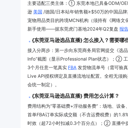
主要适配三类主体：① 东莞本地已具备ODM/OE
逊
美国
/德国/日本站年销售额≥$50万的中国品牌卖
宠物用品类目的跨境MCN机构（须持有《网络文化
新手使用——据东莞虎门基地2024年Q2复盘
报
{东莞亚马逊选品直播} 怎么接入？需要哪
接入分两步：第一步向东莞商务局官网提交《选品直
Info”截图（显示Professional Plan
3个月任意一笔真实
FBA
发货物流单号（需可验真
Live API授权绑定及直播流地址配置。全程
会统一制定）。
{东莞亚马逊选品直播} 费用怎么计算？
费用结构为“零基础费+浮动服务费”：场地、设
首单FBA订单实际成交额（不含运费税费）的1.
时效（超72小时扣减0.3个百分点）；② 直播中