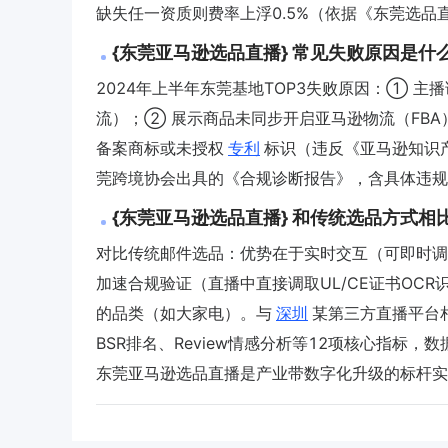
缺失任一资质则费率上浮0.5%（依据《东莞选品直
{东莞亚马逊选品直播} 常见失败原因是什
2024年上半年东莞基地TOP3失败原因：① 主播误
流）；② 展示商品未同步开启亚马逊物流（FBA）
备案商标或未授权
专利
标识（违反《亚马逊知识产
莞跨境协会出具的《合规诊断报告》，含具体违规
{东莞亚马逊选品直播} 和传统选品方式相
对比传统邮件选品：优势在于实时交互（可即时调整
加速合规验证（直播中直接调取UL/CE证书OC
的品类（如大家电）。与
深圳
某第三方直播平台
BSR排名、Review情感分析等12项核心指标，
东莞亚马逊选品直播是产业带数字化升级的标杆实