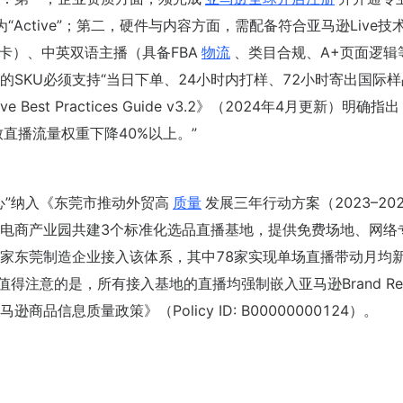
且账户状态为“Active”；第二，硬件与内容方面，需配备符合亚马逊Live
卡）、中英双语主播（具备FBA
物流
、类目合规、A+页面逻辑
SKU必须支持“当日下单、24小时内打样、72小时寄出国际样
est Practices Guide v3.2》（2024年4月更新）明确指出
直播流量权重下降40%以上。”
心”纳入《东莞市推动外贸高
质量
发展三年行动方案（2023–20
电商产业园共建3个标准化选品直播基地，提供免费场地、网络
27家东莞制造企业接入该体系，其中78家实现单场直播带动月均
值得注意的是，所有接入基地的直播均强制嵌入亚马逊Brand Regi
信息质量政策》（Policy ID: B00000000124）。