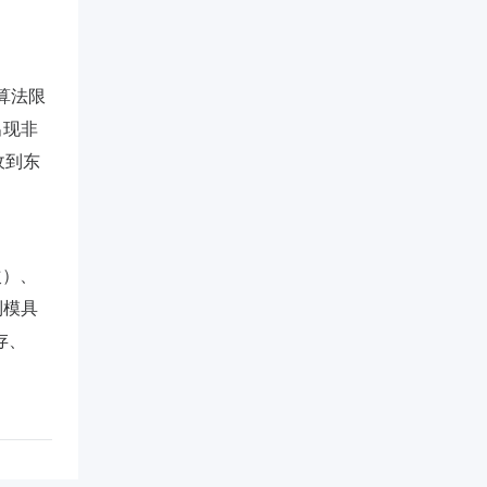
发算法限
出现非
收到东
次）、
制模具
存、