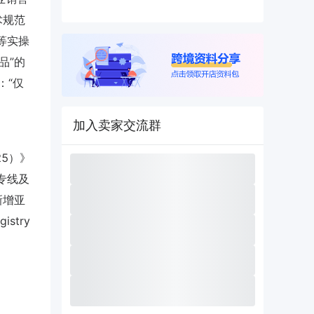
技术规范
等实操
品”的
：“仅
加入卖家交流群
25）》
专线及
新增亚
stry