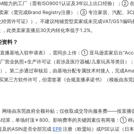
M能力的工厂（需有ISO9001认证及3年以上出口经验）；② 
家（需完成Brand Registry注册）；③ 专注家居、汽配、3
经营许可证》）。不建议纯铺货型卖家或未完成VAT/GS1编码
告
，此类卖家直播后30天内转化率低于1.2%。
些资料？
播基地入驻申请表》，需同步上传：① 亚马逊卖家后台“Acco
状态）；② 工厂营业执照+生产许可证（若涉及医疗器械/儿童玩具等类目）
）。第二步通过审核后，由基地分配专属技术对接人，完成Amaz
无须购买第三方软件许可，但需签署《合规直播承诺书》（模板由东
备、网络由东莞政府全额补贴；仅收取成交导向服务费——按直播
8%结算，单场封顶￥800。影响费率的关键因素仅有两项：① 样
提及的ASIN是否全部完成
EPR
注册（欧盟站）或PSE认证（日