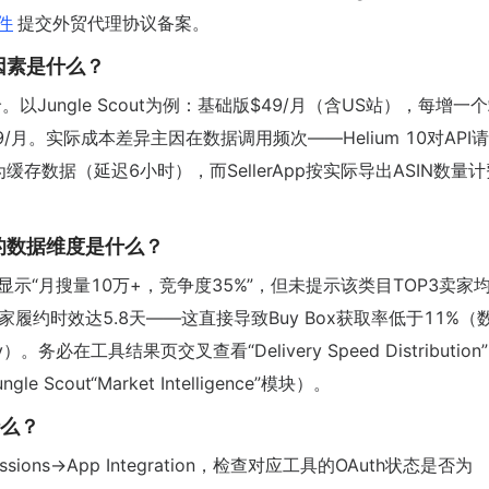
件
提交外贸代理协议备案。
因素是什么？
Jungle Scout为例：基础版$49/月（含US站），每增一
则+ $29/月。实际成本差异主因在数据调用频次——Helium 10对AP
为缓存数据（延迟6小时），而SellerApp按实际导出ASIN数量计
的数据维度是什么？
显示“月搜量10万+，竞争度35%”，但未提示该类目TOP3卖家
家履约时效达5.8天——这直接导致Buy Box获取率低于11%（
tudy）。务必在工具结果页交叉查看“Delivery Speed Distributio
le Scout“Market Intelligence”模块）。
什么？
ssions→App Integration，检查对应工具的OAuth状态是否为