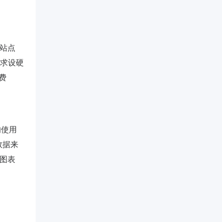
个站点
I请求设硬
费
均使用
数据来
n”图表