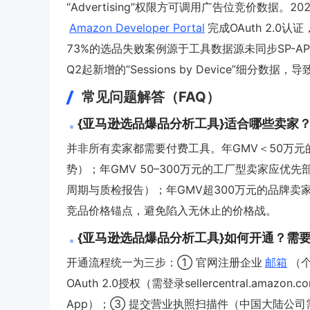
“Advertising”权限方可调用广告位竞价数据
Amazon Developer Portal
完成OAuth 2.0
73%的选品失败案例源于工具数据源未同步SP-API新规
Q2起新增的“Sessions by Device”细
常见问题解答（FAQ）
{亚马逊选品爆品分析工具}适合哪些卖家
并非所有卖家都需要付费工具。年GMV＜50万元的新
势）；年GMV 50–300万元的工厂型卖家应优先部署Jun
周期与质检报告）；年GMV超300万元的品牌卖家必须使
竞品价格锚点，避免陷入无休止的价格战。
{亚马逊选品爆品分析工具}如何开通？需
开通流程统一为三步：① 官网注册企业
邮箱
（个
OAuth 2.0授权（需登录sellercentral.amazon.com
App）；③ 提交营业执照扫描件（中国大陆公司需