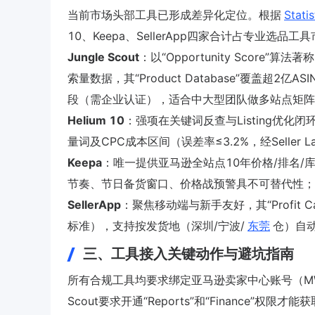
当前市场头部工具已形成差异化定位。根据
Stat
10、Keepa、SellerApp四家合计占专业选品工
Jungle Scout
：以“Opportunity Score”算法
索量数据，其“Product Database”覆盖超2亿ASIN，
段（需企业认证），适合中大型团队做多站点矩阵
Helium 10
：强项在关键词反查与Listing优化闭环
量词及CPC成本区间（误差率≤3.2%，经Seller
Keepa
：唯一提供亚马逊全站点10年价格/排名/
节奏、节日备货窗口、价格战预警具不可替代性；
SellerApp
：聚焦移动端与新手友好，其“Profit C
标准），支持按发货地（深圳/宁波/
东莞
仓）自
三、工具接入关键动作与避坑指南
所有合规工具均要求绑定亚马逊卖家中心账号（MWS
Scout要求开通“Reports”和“Finance”权