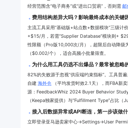
经营范围含“电子商务”或“进出口贸易”，否则需
邮
费用结构差异大吗？影响最终成本的关键
主流工具采用“基础版+站点数+数据模块”三级计价。以
+$15/月，若需“Supplier Database”模块
性限额（Pro版10,000次/月），超限后自动降级
（$0.002/个），适合高频小批量筛查。
为什么用工具仍选不出爆品？最常被忽略
82%的失败源于忽视“供应端约束指标”。工具普遍
自建
海外仓
（平均发货时效2.1天），而FBA新卖
源：FeedbackWhiz 2024 Buyer Behavior S
（Keepa独家提供）与“Fulfillment Type”占比（Jung
接入后数据异常或API断连，第一步该做
立即登录亚马逊卖家中心→Settings→User Permi