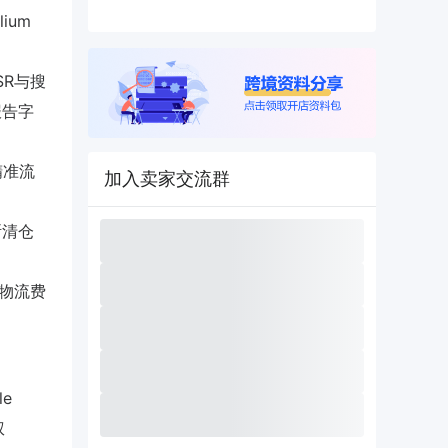
lium
BSR与搜
报告字
精准流
加入卖家交流群
断清仓
逊物流费
e
权