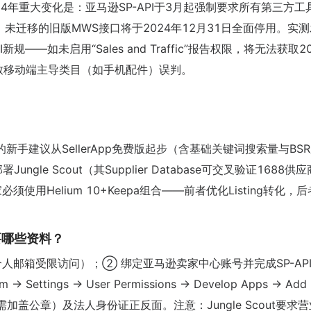
。2024年重大变化是：亚马逊SP-API于3月起强制要求所有第三方
认证，未迁移的旧版MWS接口将于2024年12月31日全面停用。实
——如未启用“Sales and Traffic”报告权限，将无法获取2
分数据，导致移动端主导类目（如手机配件）误判。
？
手建议从SellerApp免费版起步（含基础关键词搜索量与BS
gle Scout（其Supplier Database可交叉验证1688供
用Helium 10+Keepa组合——前者优化Listing转化，
要哪些资料？
人邮箱受限访问）；② 绑定亚马逊卖家中心账号并完成SP-AP
 → Settings → User Permissions → Develop Apps → Add
加盖公章）及法人身份证正反面。注意：Jungle Scout要求