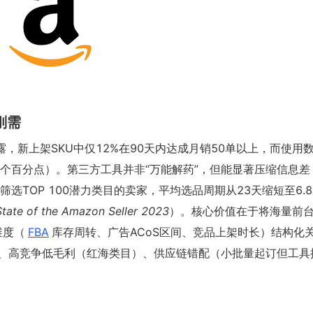
刚需
port》披露，新上架SKU中仅12%在90天内达成月销50单以上，而使用
5个百分点）。第三方工具并非“万能解药”，但能显著压缩信息差
数据库筛选TOP 100潜力类目的卖家，平均选品周期从23天缩短至6.
State of the Amazon Seller 2023
）。核心价值在于将海量前
维度（
FBA
库存周转、广告ACoS区间、竞品上架时长）结构化
）、高竞争低毛利（红海类目）、供应链错配（小批量起订但工具