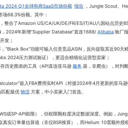
ista 2024 Q1全球电商SaaS市场份额
报告
，Jungle Scout、He
具市场68.3%份额。其中：
著称，整合了Amazon US/CA/UK/DE/FR/ES/IT/AU八国站点历史
2024年新增“Supplier Database”直连1688/
Alibaba
验厂
开发；
，“Black Box”功能可输入任意竞品ASIN，反向提取其近90天
 Labs 2024压力测试验证），更适合精细化运营型卖家；
库存历史图表的工具（API直连亚马逊
服务
器，非爬虫），对判
alculator”嵌入FBA费用实时API（对接2024年4月更新的亚马
动匹配最优
物流
方案，中小卖家入门首选。
或SP-API权限），但权限颗粒度决定数据深度。例如，Jungl
限才能获取真实订单量估算值（非仅BSR推算），而Helium 10需额外授