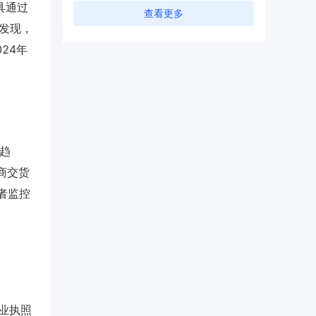
工具通过
查看更多
测发现，
024年
R趋
应商交货
后者监控
I
营业执照