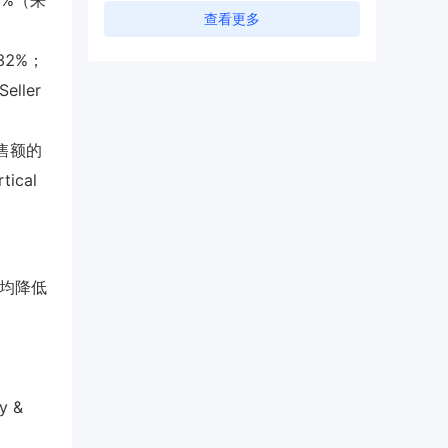
3%（来
查看更多
2%；
ller
销售额的
ical
平均降低
y &