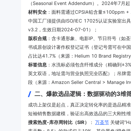
（Seasonal Event Addendum）。2
材料安全
：面料需通过CPSIA铅含量≤100ppm 
中国工厂须提供由ISO/IEC 17025认证实验室出具的全项
v3.2，生效日期2024-07-01）；
版权合规
：含卡通形象、电影IP、节日符号（如
书或原创设计著作权登记证书（登记号需可在中国
占比达41.7%（来源：Helium 10 Brand Registry 
标签信息
：水洗标必须包含纤维成分（精确到±3
英文双语，地址需与营业执照完全匹配）；吊牌需额外标注“
段（来源：Amazon Seller Central > Manage Inve
二、爆款选品逻辑：数据驱动的3维
成功上架仅是起点，真正决定转化率的是选品精准度
短袖销售数据建模，验证出高效选品的三大刚性维
搜索热度-库存周转比（SIR）
：
万圣节
关键词“Ha