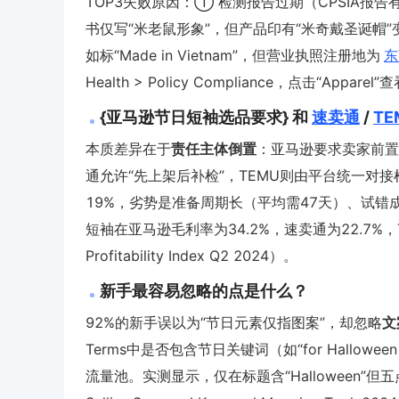
TOP3失败原因：① 检测报告过期（CPSIA
书仅写“米老鼠形象”，但产品印有“米奇戴圣诞帽
如标“Made in Vietnam”，但营业执照注册地为
东
Health > Policy Compliance，点击
{亚马逊节日短袖选品要求} 和
速卖通
/
TE
本质差异在于
责任主体倒置
：亚马逊要求卖家前置
通允许“先上架后补检”，TEMU则由平台统一对
19%，劣势是准备周期长（平均需47天）、试错成
短袖在亚马逊毛利率为34.2%，速卖通为22.7%，
Profitability Index Q2 2024）。
新手最容易忽略的点是什么？
92%的新手误以为“节日元素仅指图案”，却忽略
文
Terms中是否包含节日关键词（如“for Halloween 
流量池。实测显示，仅在标题含“Halloween”