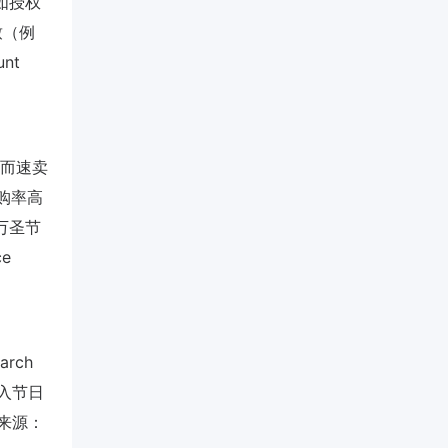
如授权
致（例
unt
而速卖
购率高
万圣节
ce
rch
法进入节日
（来源：