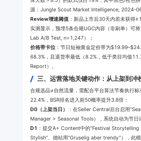
库天数＞8.5）的款式仅占19%，其中黑色/橙色
源：Jungle Scout Market Intelligence, 2024
Review增速阈值
：新品上市后30天内若未获得≥
实测显示，预埋5条合规UGC内容（非刷单）可将首月Rev
Lab A/B Test, n=1,247）；
价格带卡位
：节日短袖黄金定价带为$19.99–$24
68.3%，且退货率最低（8.2%，低于类目均值11.7%）（来源：
Report）。
三、运营落地关键动作：从上架到冲
合规选品≠自然流量，需配合平台算法节奏执行标准
22.4%，BSR排名进入前50概率提升3.8倍：
D0（上架当日）
：在Seller Central后台启用“Seas
Manager > Seasonal Tools），系统自动
D1
：提交A+ Content中的“Festival Story
Stylish”、德站用“Gruselig aber trendy