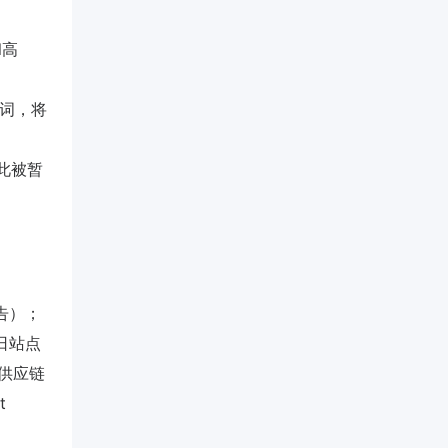
l高
长尾词，将
因此被暂
报告）；
日站点
供应链
t