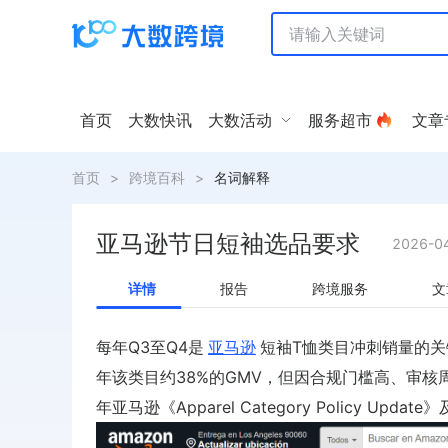
首页
大数快讯
大数活动
服务超市
文章
首页
>
跨境百科
>
名词解释
亚马逊节日短袖选品要求
2026-0
详情
报告
跨境服务
文
每年Q3至Q4是
亚马逊
短袖T恤类目冲刺销量的
年该类目约38%的GMV，但因合规门槛高、审核
年亚马逊《Apparel Category Policy Update