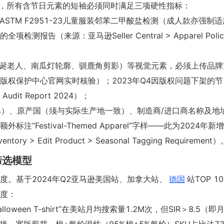
024年7月起，所有含节日元素的短袖必须同时满足三项硬性指标：
+ ASTM F2951-23儿童服装邻苯二甲酸盐检测（成人款亦强制
检测报告（来源：亚马逊Seller Central > Apparel Polic
圣诞老人、南瓜灯轮廓、驯鹿角剪影）等视觉元素，必须上传品牌
版权保护中心官网实时核验）；2023年Q4因版权问题下架的节
Audit Report 2024）；
%）、原产国（须与实际生产地一致）、制造商/进口商名称及地
Festival-Themed Apparel”字样——此为2024年新
ntory > Edit Product > Seasonal Tagging Requirement
筛选模型
。基于2024年Q2亚马逊美国站、加拿大站、
德国
站TOP 1
度：
lloween T-shirt”在美站月均搜索量1.2M次，但SIR＞8.5（即