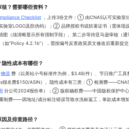
审核？需要哪些资料？
mpliance Checklist
，上传3份文件：① 由CNAS认可实验室
描件，含实验室LOGO及防伪码）；② 品牌授权书或软著证书（需体现
清图（须清晰显示所有强制字段）。第二步等待亚马逊审核（通常
Policy 4.2.1b”），需按编号反查政策原文修改后重新提
？隐性成本有哪些？
物流
费（以美站小号标准件为例，$3.48/件）、节日推广工具
ay Deals报名费$150/ASIN）。隐性成本有三类：① 检测费——CN
圳
分公司2024报价单）；② 版权确权费——中国版权保护中
标签重制费——因地址/成分标注错误导致水洗标返工，单款成本增
原因及排查路径？