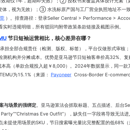
报告有效期仅1年，超期即失效）；② 授权书未覆盖具体设计元素（
”变体，视为无效）；③ 水洗标原产国与工厂营业执照地址不一
莞
）。排查路径：登录Seller Central > Performance > Acco
“Apparel”查看实时违规明细，所有驳回均附带政策条款链接及截图示例。
MU
节日短袖运营相比，核心差异在哪？
承担全部合规责任（检测、版权、标签），平台仅做形式审核；
接检测机构并分摊成本。优势是亚马逊节日短袖客单价高32%、复
本高（单款合规投入超￥8,000）。2024年数据显示，同一款
TEMU为15.1%（来源：
Payoneer
Cross-Border E-commer
案与场景的强绑定
。亚马逊算法会抓取标题、五点描述、后台Sea
Party”“Christmas Eve Outfit”），缺失任一字段将导致无
但五点未提使用场景的SKU，节日搜索曝光量比完整配置的低68%