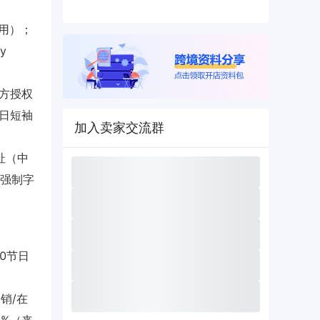
适用）；
y
方授权
日短袖
加入卖家交流群
址（中
增强制字
）。
00节日
月销/在