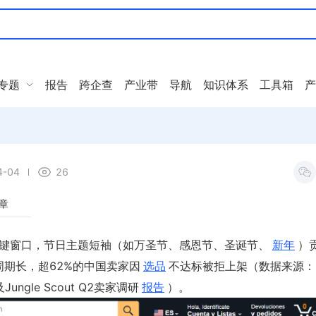
专题
报告
跨企查
产业带
导航
知识体系
工具箱
产
4-04
26
章
关键窗口，节日主题短袖（如万圣节、感恩节、圣诞节、
新年
）
周期长，超62%的中国卖家因
选品
不达标被拒上架（数据来源：2
》及Jungle Scout Q2卖家调研
报告
）。