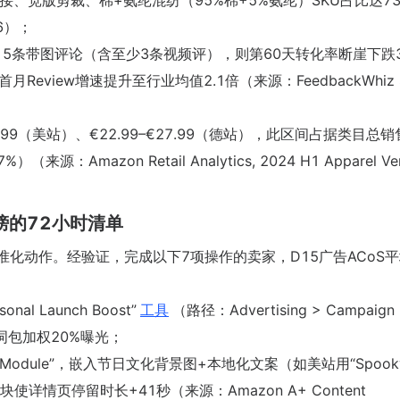
拼接、宽版剪裁、棉+氨纶混纺（95%棉+5%氨纶）SKU占比达7
-06）；
15条带图评论（含至少3条视频评），则第60天转化率断崖下跌3
iew增速提升至行业均值2.1倍（来源：FeedbackWhiz Se
.99（美站）、€22.99–€27.99（德站），此区间占据类目总
Amazon Retail Analytics, 2024 H1 Apparel Vert
榜的72小时清单
化动作。经验证，完成以下7项操作的卖家，D15广告ACoS
onal Launch Boost”
工具
（路径：Advertising > Campaign
为节日词包加权20%曝光；
telling Module”，嵌入节日文化背景图+本地化文案（如美站用“Spook
”），此模块使详情页停留时长+41秒（来源：Amazon A+ Content