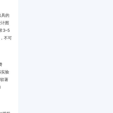
出具的
设计图
3–5
交，不可
费
AS实验
心软著
加