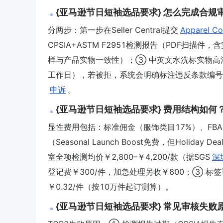
{亚马逊节日短袖选品要求} 怎么完成合规
分两步：第一步在Seller Central提交
Apparel Co
CPSIA+ASTM F2951检测报告（PDF扫
样与产品实物一致性）；③ 中英文水洗标实物高
工作日），若被拒，系统会明确标注违反条款编号（如“
申诉
。
{亚马逊节日短袖选品要求} 费用结构如何
显性费用包括：标准佣金（服饰类目17%）、FBA
（Seasonal Launch Boost免费，但Holid
室全项检测均价￥2,800–￥4,200/款（据SGS
深
登记费￥300/件，加急处理另收￥800；③ 
￥0.32/件（按10万件起订测算）。
{亚马逊节日短袖选品要求} 常见审核失败