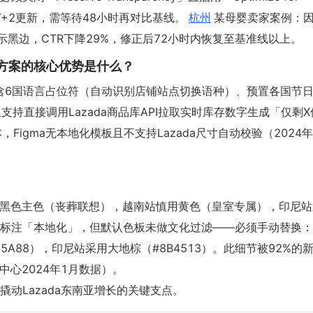
T+2更新，需等待48小时再对比基线。
杭州
某母婴卖家案例：
端显示黑边，CTR下降29%，修正后72小时内恢复至基准线以上。
anva方案的核心优势是什么？
库包含6国语言占位符（自动识别店铺站点切换语种）、预置各国节
、且支持直接调用Lazada商品库API拉取实时库存数字生成「仅剩
版本，Figma无本地化模板且不支持Lazada尺寸自动校验（2024
黑色主色（丧葬联想），越南站慎用黄色（皇室专属），印尼站
板虽标注「本地化」，但默认色板未做文化过滤——必须手动替换
E5A88），印尼站采用大地棕（#8B4513）。此细节被92%的
核中心2024年1月数据）。
动Lazada东南亚增长的关键支点。