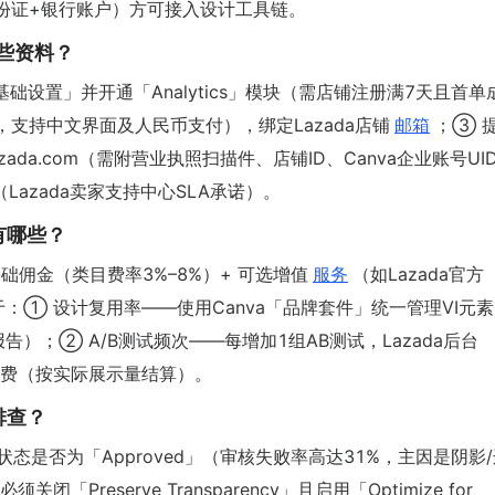
份证+银行账户）方可接入设计工具链。
哪些资料？
成「店铺基础设置」并开通「Analytics」模块（需店铺注册满7天且首单
.99，支持中文界面及人民币支付），绑定Lazada店铺
邮箱
；③ 
t@lazada.com（需附营业执照扫描件、店铺ID、Canva企业账号UI
Lazada卖家支持中心SLA承诺）。
有哪些？
ada基础佣金（类目费率3%–8%）+ 可选增值
服务
（如Lazada官方
变量在于：① 设计复用率——使用Canva「品牌套件」统一管理VI元
成本报告）；② A/B测试频次——每增加1组AB测试，Lazada后台
2/次曝光费（按实际展示量结算）。
排查？
中图片状态是否为「Approved」（审核失败率高达31%，主因是阴影/
reserve Transparency」且启用「Optimize for