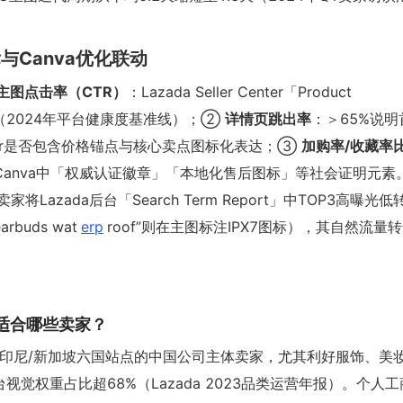
与Canva优化联动
主图点击率（CTR）
：Lazada Seller Center「Product
发预警（2024年平台健康度基准线）；②
详情页跳出率
：＞65%说明
ner是否包含价格锚点与核心卖点图标化表达；③
加购率/收藏率
Canva中「权威认证徽章」「本地化售后图标」等社会证明元素
azada后台「Search Term Report」中TOP3高曝光低
buds wat
erp
roof”则在主图标注IPX7图标），其自然流量
营}适合哪些卖家？
律宾/印尼/新加坡六国站点的中国公司主体卖家，尤其利好服饰、美
视觉权重占比超68%（Lazada 2023品类运营年报）。个人