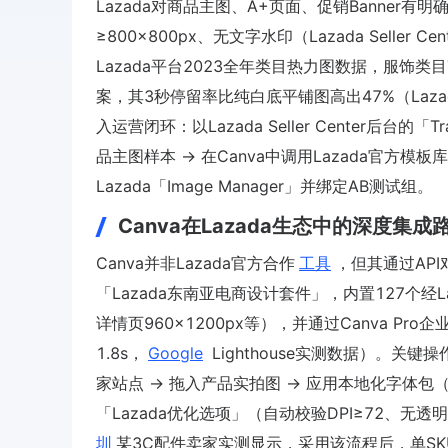
Lazada对商品主图、A+页面、促销Banner有明
≥800×800px、无文字水印（Lazada Seller
Lazada平台2023全年类目热力图数据，服饰
案，其3秒停留率比纯白底平铺图高出47%（Lazada Da
入运营闭环：以Lazada Seller Center后台的「Tr
品主图样本 → 在Canva中调用Lazada官方模
Lazada「Image Manager」并绑定AB测试组。
Canva在Lazada生态中的深度集成
Canva并非Lazada官方合作
工具
，但其通过API
「Lazada东南亚电商设计套件」，内置127个经L
详情页960×1200px等），并通过Canva P
1.8s，
Google
Lighthouse实测数据）。关键操
家站点 → 拖入产品实拍图 → 应用本地化字体包（如泰
「Lazada优化选项」（自动校验DPI≥72、无透明通道
圳
某3C配件卖家实测显示，采用该流程后，单SKU