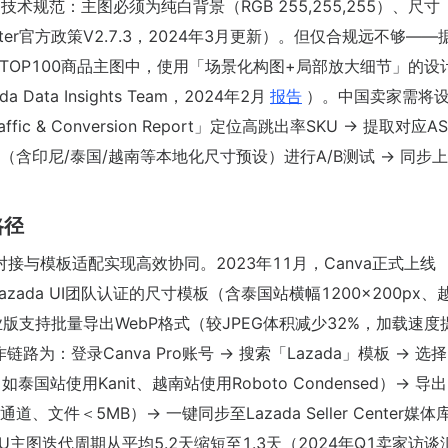
确技术规范：主图必须为纯白背景（RGB 255,255,255）、尺寸
 Center官方政策V2.7.3，2024年3月更新）。但仅合规远不够——
类目TOP100商品主图中，使用「场景化构图+局部放大细节」的设
ta Insights Team，2024年2月
报告
）。中国卖家需将
affic & Conversion Report」定位高跳出率SKU → 提取对应A
板库（含印尼/泰国/越南等本地化尺寸预设）进行A/B测试 → 同步
路径
对接与模板适配实现高效协同。2023年11月，Canva正式上线
azada UI团队认证的尺寸模板（含泰国站横幅1200×200px、
ro企业版支持批量导出WebP格式（较JPEG体积减少32%，加载速度
作链路为：登录Canva Pro账号 → 搜索「Lazada」模板 → 选
国站使用Kanit、越南站使用Roboto Condensed）→ 导
、文件＜5MB）→ 一键同步至Lazada Seller Center媒体
主图迭代周期从平均5.2天缩短至1.3天（2024年Q1卖家访谈