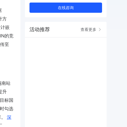
在线咨询
据
计方
设计嵌
活动推荐
查看更多
SIN的竞
上传至
越南站
提升
择目标国
出时勾选
库。
深
汇