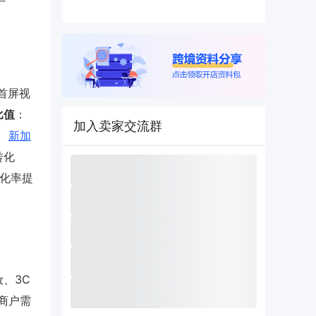
首屏视
比值
：
加入卖家交流群
。
新加
转化
转化率提
妆、3C
工商户需