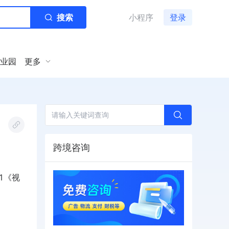
搜索
小程序
登录
业园
更多
跨境咨询
 Q1《视