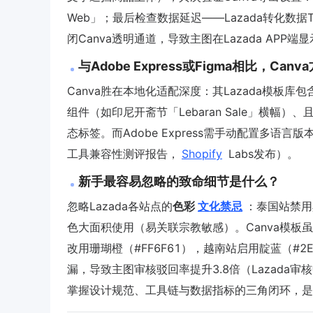
Web」；最后检查数据延迟——Lazada转化数据
闭Canva透明通道，导致主图在Lazada APP
与Adobe Express或Figma相比，C
Canva胜在本地化适配深度：其Lazada模板
组件（如印尼开斋节「Lebaran Sale」横幅）
态标签。而Adobe Express需手动配置多语言
工具兼容性测评报告，
Shopify
Labs发布）。
新手最容易忽略的致命细节是什么？
忽略Lazada各站点的
色彩
文化禁忌
：泰国站禁用
色大面积使用（易关联宗教敏感）。Canva模
改用珊瑚橙（#FF6F61），越南站启用靛蓝（#2
漏，导致主图审核驳回率提升3.8倍（Lazada审
掌握设计规范、工具链与数据指标的三角闭环，是撬