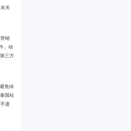
因未关
日营销
X件」动
年第三方
避免绿
：泰国站
新手遗