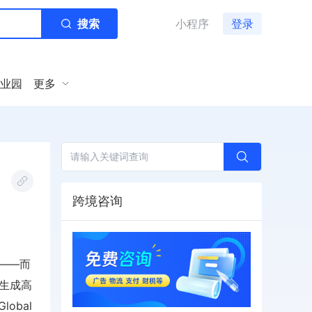
搜索
小程序
登录
业园
更多
跨境咨询
——而
I生成高
obal