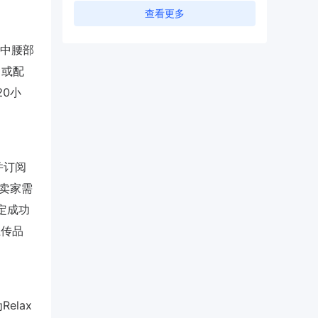
查看更多
的中腰部
（或配
0小
并订阅
国卖家需
定成功
上传品
elax