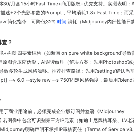
30/月含15小时Fast Time+商用版权+优先支持。实测表明：
+2个光影参数的Prompt，平均消耗1.8x Fast Time；而采
tyle raw’简化指令，可降低32%
时间
消耗（Midjourney内部性能日
排查？
图’四要素结构（如漏写‘on pure white background’导
e，但原图含压缩伪影，AI误读纹理（解决方案：先用Photoshop‘
）导致多轮生成风格漂移。推荐排查路径：先用‘/settings’确认当
pt] --v 6.0 --style raw --s 750’固定风格强度，最后用‘/blen
？
于商业用途前，必须完成企业版订阅并签署《Midjourney
用）；② 若图像中包含可识别第三方IP元素（如迪士尼风格耳朵、LV老
djourney明确声明不承担IP审核责任（Terms of Service v3.