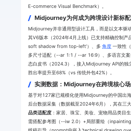
E-commerce Visual Benchmark）。
Midjourney为何成为跨境设计新标
Midjourney并非通用型设计工具，而是以文本驱动
其V6版本（2024年4月上线）已支持精确控制产品材质（如‘ma
soft shadow from top-left’）、多
角度
一致性（
多尺寸适配（--ar 1:1 / --ar 16:9）、多语言文
态白皮书（2024.3），接入Midjourney A
胜出率提升至68%（vs 传统外包42%）。
实测数据：Midjourney在跨境核
基于对127家已规模化使用Midjourney的中国出海
后台数据采集（数据截至2024年6月），其在三
品类适配度
：家居、珠宝、美妆、宠物用品类目生
需搭配参考图（--iw 2.0）+局部重绘（inpa
线稿引导（prompt中嵌入‘technical drawing ove