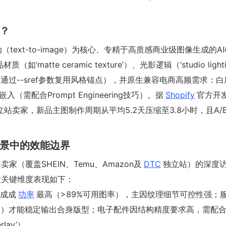
配？
（text-to-image）为核心、专精于高质感商业级图像生成的A
tte ceramic texture’）、光影逻辑（‘studio lighti
通过--sref参数复用风格锚点），并原生兼容电商高频需求：
案嵌入（需配合Prompt Engineering技巧）。据
Shopify
官方开
PI的独立站卖家，新品主图制作周期从平均5.2天压缩至3.8小时，且A/
心场景中的效能边界
卖家（覆盖SHEIN、Temu、Amazon及
DTC
独立站）的深度
大关键维度表现如下：
成成
功率
最高（>89%可用图率），主因纹理细节可控性强；
inting）才能稳定输出合身版型；电子配件因结构精度要求高，需配合
rlay’）。