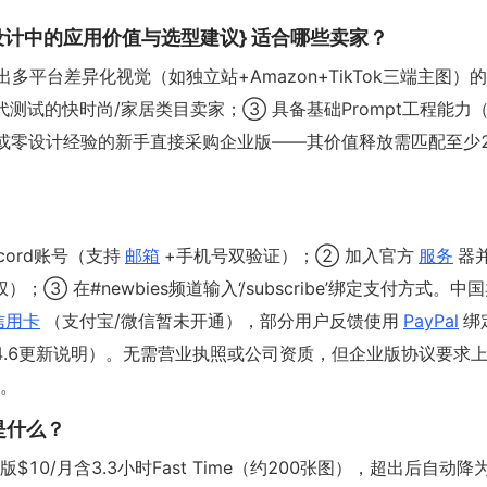
跨境设计中的应用价值与选型建议} 适合哪些卖家？
平台差异化视觉（如独立站+Amazon+TikTok三端主图）
代测试的快时尚/家居类目卖家；③ 具备基础Prompt工程能力
或零设计经验的新手直接采购企业版——其价值释放需匹配至少2
scord账号（支持
邮箱
+手机号双验证）；② 加入官方
服务
器
）；③ 在#newbies频道输入‘/subscribe’绑定支付方式。中
信用卡
（支付宝/微信暂未开通），部分用户反馈使用
PayPal
绑
rtal 2024.6更新说明）。无需营业执照或公司资质，但企业版协议要求
。
是什么？
$10/月含3.3小时Fast Time（约200张图），超出后自动降为R