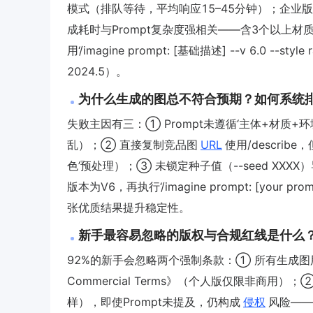
模式（排队等待，平均响应15–45分钟）；企业版$
成耗时与Prompt复杂度强相关——含3个以上材质描述
用‘/imagine prompt: [基础描述] --v 6.0 --s
2024.5）。
为什么生成的图总不符合预期？如何系统
失败主因有三：① Prompt未遵循‘主体+材质+环境+构
乱）；② 直接复制竞品图
URL
使用/describ
色’预处理）；③ 未锁定种子值（--seed XXXX
版本为V6，再执行‘/imagine prompt: [your prom
张优质结果提升稳定性。
新手最容易忽略的版权与合规红线是什么
92%的新手会忽略两个强制条款：① 所有生成图用
Commercial Terms》（个人版仅限非商
样），即使Prompt未提及，仍构成
侵权
风险——Mi