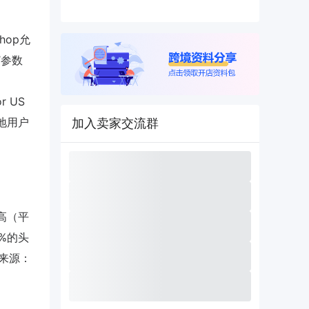
Shop允
’参数
r US
本地用户
加入卖家交流群
过高（平
3%的头
（来源：