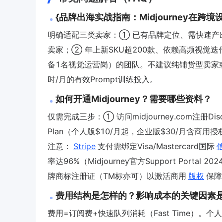
{品牌出海实战指南：Midjourney在
明确适配三类卖家：① 已有品牌定位、需快速产出多
卖家；② 年上新SKU超200款、依赖高频视觉迭
备1名视觉运营岗）的团队。不建议纯铺货型卖家
时/月的有效Prompt训练投入。
如何开通Midjourney？需要哪些资料？
仅需完成三步：① 访问midjourney.com注册Di
Plan（个人版$10/月起，企业版$30/月含商用授权
注意：
Stripe
支付需绑定Visa/Mastercard国际
率达96%（Midjourney官方Support Po
牌商标注册证（TM标亦可）以激活商用
版权
保障
费用结构是怎样的？影响成本的关键因素
费用=订阅费+快速队列消耗（Fast Time）。个人版