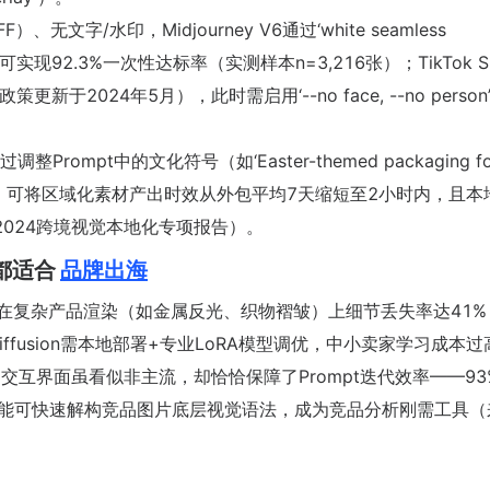
、无文字/水印，Midjourney V6通过‘white seamless
ting’提示词可实现92.3%一次性达标率（实测样本n=3,216张）；TikTok 
2024年5月），此时需启用‘--no face, --no person
整Prompt中的文化符号（如‘Easter-themed packaging fo
if for UAE’），可将区域化素材产出时效从外包平均7天缩短至2小时内，且
s 2024跨境视觉本地化专项报告）。
都适合
品牌出海
pt，但在复杂产品渲染（如金属反光、织物褶皱）上细节丢失率达41%
ble Diffusion需本地部署+专业LoRA模型调优，中小卖家学习成本
scord交互界面虽看似非主流，却恰恰保障了Prompt迭代效率——9
反向解析功能可快速解构竞品图片底层视觉语法，成为竞品分析刚需工具