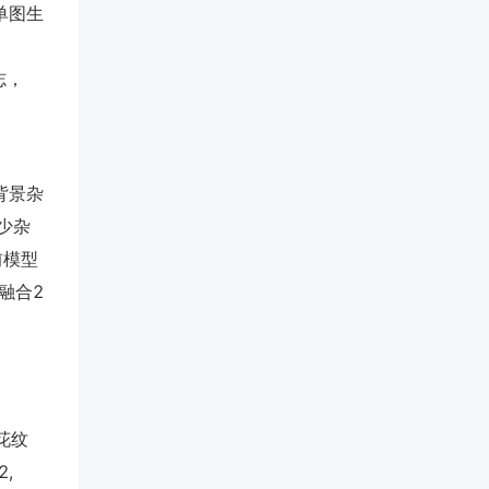
单图生
志，
致背景杂
减少杂
前模型
d’融合2
花纹
2,