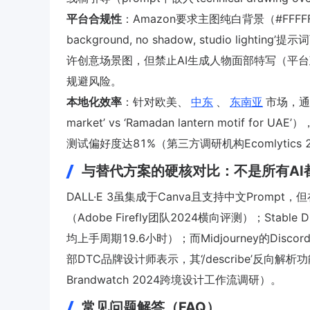
平台合规性
：Amazon要求主图纯白背景（#FFFFFF）
background, no shadow, studio ligh
许创意场景图，但禁止AI生成人物面部特写（平台政策更新于
规避风险。
本地化效率
：针对欧美、
中东
、
东南亚
市场，通过调
market’ vs ‘Ramadan lantern mot
测试偏好度达81%（第三方调研机构Ecomlytic
与替代方案的硬核对比：不是所有AI
DALL·E 3虽集成于Canva且支持中文Prom
（Adobe Firefly团队2024横向评测）；Sta
均上手周期19.6小时）；而Midjourney的Di
部DTC品牌设计师表示，其‘/describe’
Brandwatch 2024跨境设计工作流调研）。
常见问题解答（FAQ）