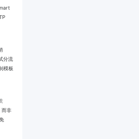
art
TP
销
试分流
强制模板
积
」而非
（免