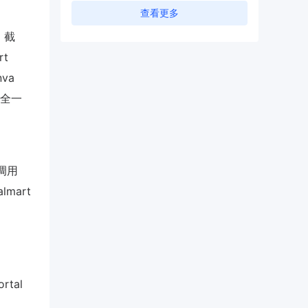
查看更多
」截
rt
va
完全一
口调用
lmart
」
tal