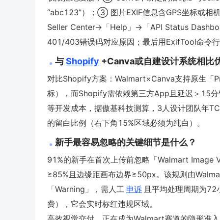
“abc123”）；③ 图片EXIF信息含GPS坐标或
Seller Center→「Help」→「API Status 
401/403错误码对应原因；最后用ExifTool命
与
Shopify
+Canva或自建设计系统相比
对比Shopify方案：Walmart×Canva支持原生「Pr
标），而Shopify需依赖第三方App且延迟＞1
等开发成本，据傲基科技测算，3人设计团队年TCO降
的留白比例（右下角15%区域必须为纯白）。
新手最容易忽略的关键细节是什么？
91%的新手在首次上传前忽略「Walmart Image V
≥85%且边缘距画布边界≥50px。该规则由Walmar
「Warning」，需人工
申诉
且平均处理周期为72小时
费），它会实时标红违规区域。
高效视觉交付，正在成为Walmart赛道的隐形准