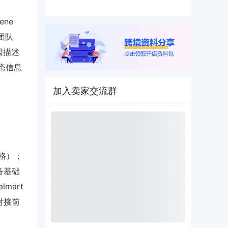
ene
y团队
因描述
动态信息
加入卖家交流群
格）；
备基础
mart
为对接前