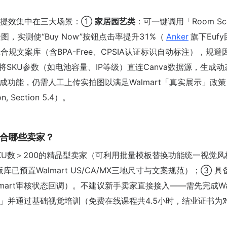
价值提效集中在三大场景：①
家居园艺类
：可一键调用「Room Sc
图，实测使“Buy Now”按钮点击率提升31%（
Anker
旗下Euf
A合规文案库（含BPA-Free、CPSIA认证标识自动标注），规避
将SKU参数（如电池容量、IP等级）直连Canva数据源，生成
成功能，仍需人工上传实拍图以满足Walmart「真实展示」政策
on, Section 5.4）。
}适合哪些卖家？
SKU数＞200的精品型卖家（可利用批量模板替换功能统一视觉风
库已预置Walmart US/CA/MX三地尺寸与文案规范）；③ 具
lmart审核状态回调）。不建议新手卖家直接接入——需先完成Wal
 Assessment」并通过基础视觉培训（免费在线课程共4.5小时，结业证书