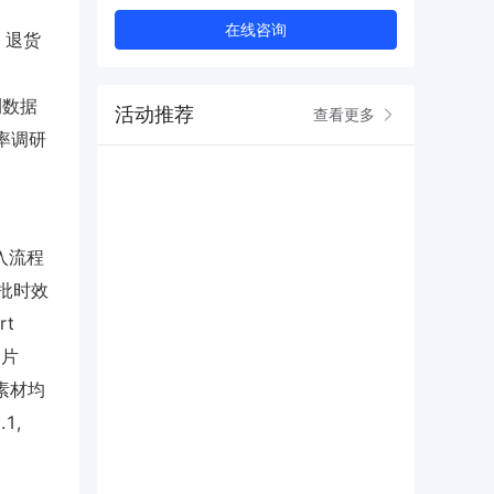
在线咨询
%，退货
测数据
活动推荐
查看更多
率调研
接入流程
（审批时效
rt
图片
传素材均
1,