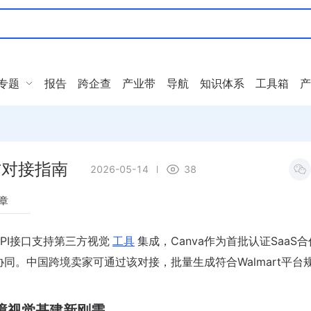
专题
报告
跨企查
产业带
导航
知识体系
工具箱
产
三方对接指南
2026-05-14
38
章
放API接口支持第三方视觉
工具
集成，Canva作为首批认证SaaS
的深度设计协同。中国跨境卖家可通过该对接，批量生成符合Walmart平台
为跨境视觉基建新刚需