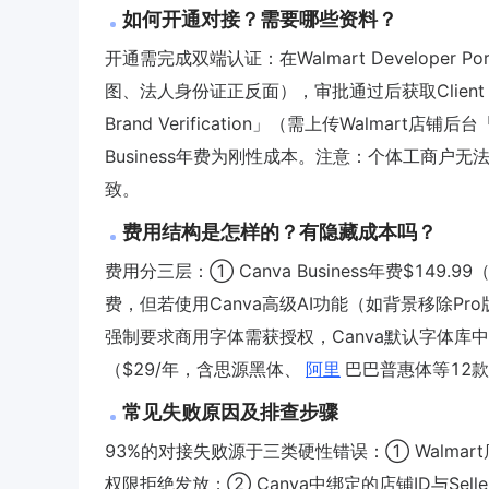
如何开通对接？需要哪些资料？
开通需完成双端认证：在Walmart Developer 
图、法人身份证正反面），审批通过后获取Client ID/
Brand Verification」（需上传Walmart店
Business年费为刚性成本。注意：个体工商户
致。
费用结构是怎样的？有隐藏成本吗？
费用分三层：① Canva Business年费$149
费，但若使用Canva高级AI功能（如背景移除Pr
强制要求商用字体需获授权，Canva默认字体库中仅62%
（$29/年，含思源黑体、
阿里
巴巴普惠体等12
常见失败原因及排查步骤
93%的对接失败源于三类硬性错误：① Walmart店铺未完
权限拒绝发放；② Canva中绑定的店铺ID与Selle