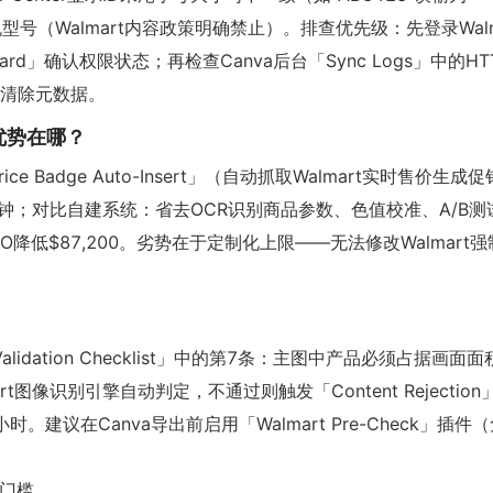
相机型号（Walmart内容政策明确禁止）。排查优先级：先登录Walm
Dashboard」确认权限状态；再检查Canva后台「Sync Logs」中的HT
令行清除元数据。
优势在哪？
ice Badge Auto-Insert」（自动抓取Walmart实时售价生成促
5分钟；对比自建系统：省去OCR识别商品参数、色值校准、A/B测
低$87,200。劣势在于定制化上限——无法修改Walmart
alidation Checklist」中的第7条：主图中产品必须占据画面面
t图像识别引擎自动判定，不通过则触发「Content Rejection
。建议在Canva导出前启用「Walmart Pre-Check」插件
入门槛。