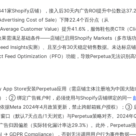
,641家Shopify店铺），接入后30天内广告ROI提升中位数达37.
ising Cost of Sale）下降22.4个百分点（从
verage Customer Value）提升41.6%，服饰鞋包类CTR（Cli
该效果需满足基础条件——店铺已启用Shopify Markets（多市场
Speed Insights实测）、且至少有30天稳定销售数据。未达标店
ct Feed Optimization（PFO）功能，导致Perpetua无法识
App Store安装Perpetua应用（需店铺主体注册地为中国大陆
fy Plus）；② 绑定广告账户时，必须使用与Shopify店铺绑定的同一
Ads主账号（依据Meta 2024年4月政策更新，禁止跨邮箱账户授权）；③
opify归因窗口（默认7天点击/1天浏览）与Perpetua策略对齐。2024
广告归因偏差（实际转化漏计率达29.3%）。此外，Perpetua
Legal → GDPR Compliance），否则无法调用用户行为事件数据