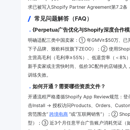
求已被写入Shopify Partner Agreement第7
常见问题解答（FAQ）
{Perpetua广告优化与Shopify深度合
明确适配三类中国卖家：① 年GMV≥$50万、已开通
下子品牌、致欧科技旗下ZEOO）；② 使用Shopi
主营高毛利（毛利率≥55%）、低退货率（＜8
新手卖家或主营快时尚、低价3C配件的店铺接入
训练失效。
如何开通？需要哪些资质文件？
开通流程严格遵循Shopify App Review规范：登录Shop
击Install → 授权访问Products、Orders
营范围含“
跨境电商
”或“互联网销售”）；② Shopi
型）；③ 近3个月任意平台广告账户消耗凭证（如Meta