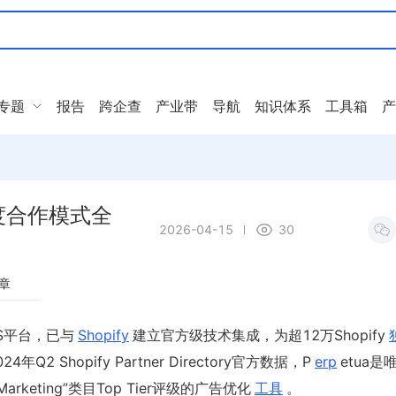
专题
报告
跨企查
产业带
导航
知识体系
工具箱
产
y深度合作模式全
2026-04-15
30
章
S平台，已与
Shopify
建立官方级技术集成，为超12万Shopify
hopify Partner Directory官方数据，P
erp
etua是
 & Marketing”类目Top Tier评级的广告优化
工具
。