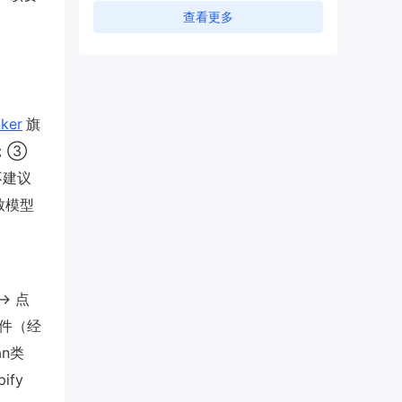
查看更多
ker
旗
队；③
不建议
致模型
 → 点
扫描件（经
an类
ify