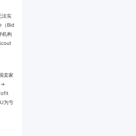
无法实
（Bid
测评机构
cout
但中国卖家
 →
ofit
KU为亏