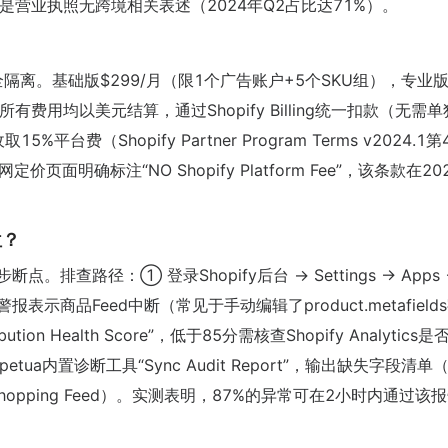
，拒审主因是营业执照无跨境相关表述（2024年Q2占比达71%）。
金完全隔离。基础版$299/月（限1个广告账户+5个SKU组），专业版$
有费用均以美元结算，通过Shopify Billing统一扣款（无需单
取15%平台费（Shopify Partner Program Terms v2024.1第4
价页面明确标注“NO Shopify Platform Fee”，该条款在20
位？
排查路径：① 登录Shopify后台 → Settings → Apps 
板，红色警报表示商品Feed中断（常见于手动编辑了product.metafield
ution Health Score”，低于85分需核查Shopify Analytics
行Perpetua内置诊断工具“Sync Audit Report”，输出缺失字段清单
le Shopping Feed）。实测表明，87%的异常可在2小时内通过该