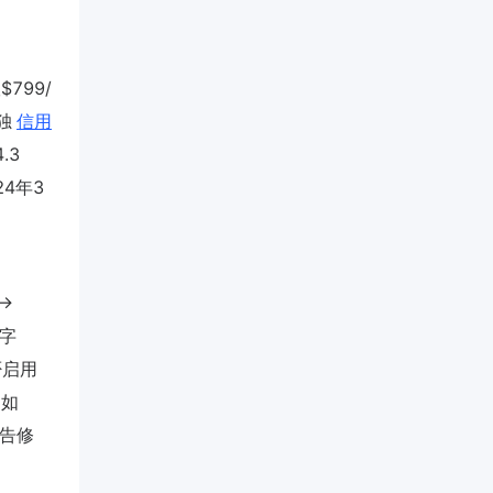
799/
独
信用
.3
24年3
→
s字
是否启用
（如
报告修