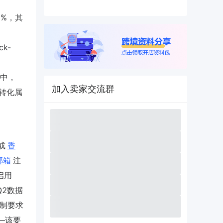
2%，其
ck-
功
铺中，
加入卖家交流群
别高转化属
或
香
邮箱
注
 启用
年Q2数据
强制要求
——该要