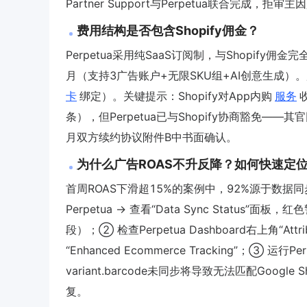
Partner Support与Perpetua联合完成
费用结构是否包含Shopify佣金？
Perpetua采用纯SaaS订阅制，与Shopify佣
月（支持3广告账户+无限SKU组+AI创意生成）。所
卡
绑定）。关键提示：Shopify对App内购
服务
收
条），但Perpetua已与Shopify协商豁免——其官网定
月双方续约协议附件B中书面确认。
为什么广告ROAS不升反降？如何快速定
首周ROAS下滑超15%的案例中，92%源于数据同步断点。
Perpetua → 查看“Data Sync Status”面
段）；② 检查Perpetua Dashboard右上角“Attrib
“Enhanced Ecommerce Tracking”；③ 运
variant.barcode未同步将导致无法匹配Goog
复。