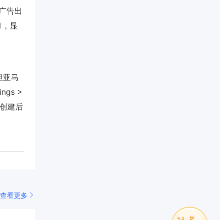
B广告出
1，显
，但亚马
ngs >
活动创建后
查看更多