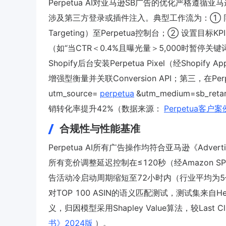
Perpetua AI对亚马逊SB广告的优化严格遵循亚马逊
涉及第三方登录或插件注入。典型工作流为：① 
Targeting）至Perpetua控制台；② 设置目标KP
（如“当CTR＜0.4%且曝光量＞5,000时暂停关
Shopify后台安装Perpetua Pixel（经Shopify 
增强型衡量并关联Conversion API；第三，在
utm_source=
perpetua
&utm_medium=sb
销转化率提升42%（数据来源：
Perpetua客户
合规性与性能基准
Perpetua AI所有广告操作均符合亚马逊《Adverti
所有竞价调整延迟控制在≤120秒（经Amazon
告活动冷启动周期缩短至72小时内（行业平均为5–7
对TOP 100 ASIN的语义匹配测试，测试集来自Heli
义，归因模型采用Shapley Value算法，较Last
书》2024版
）。