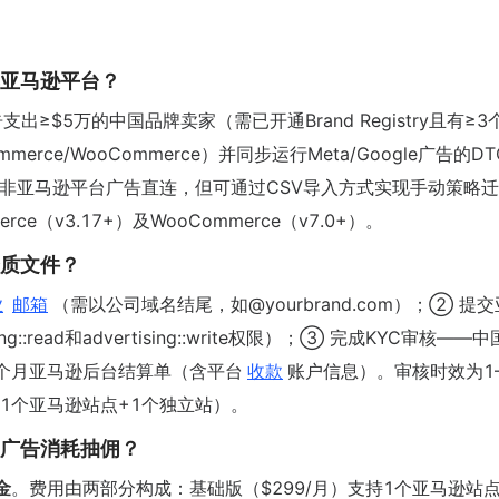
持非亚马逊平台？
支出≥$5万的中国品牌卖家（需已开通Brand Registry且有≥
merce/WooCommerce）并同步运行Meta/Google广告的D
Shop等非亚马逊平台广告直连，但可通过CSV导入方式实现手动策略
rce（v3.17+）及WooCommerce（v7.0+）。
些资质文件？
业
邮箱
（需以公司域名结尾，如@yourbrand.com）；② 提
g::read和advertising::write权限）；③ 完成KYC审核——
个月亚马逊后台结算单（含平台
收款
账户信息）。审核时效为1
1个亚马逊站点+1个独立站）。
否按广告消耗抽佣？
金
。费用由两部分构成：基础版（$299/月）支持1个亚马逊站点