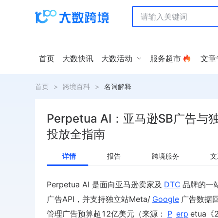
首页
大数快讯
大数活动
服务超市
文章
首页
>
跨境百科
>
名词解释
Perpetua AI：亚马逊SB广告
投放全指南
详情
报告
跨境服务
文
Perpetua AI 是面向亚马逊卖家及
DTC
品牌的一
广告API，并支持独立站Meta/
Google
广告数据回
管理广告预算超12亿美元（来源：
P
erp
etua