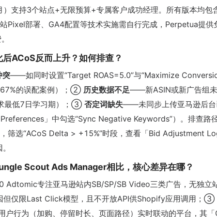
/月）支持3个站点+无限预算+专属客户成功经理。所有版本均包含
xel部署、GA4配置等技术实施需自行完成，Perpetua提供
费。
自动优化后ACoS反而上升？如何排查？
冲突
——如同时设置“Target ROAS=5.0”与“Maximize Conversi
67%的误配案例）；②
历史数据不足
——新ASIN或新广告组
制要求最低7日学习期）；③
否定词缺失
——未同步上传亚马逊后台
Preferences」中勾选“Sync Negative Keywords”）。排查
ort」，筛选“ACoS Delta > +15%”时段，查看「Bid Adjustment 
根因。
ic、Jungle Scout Ads Manager相比，核心差异在哪？
 10 Adtomic专注亚马逊站内SB/SP/SB Video三类广告，无独立
础归因但仅限Last Click模型，且不开放API供Shopify应用调用；③
独立站用户行为（加购、停留时长、页面路径）实时联动的平台，其「Cr