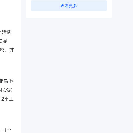
查看更多
3个活跃
TC品
迁移。其
交亚马逊
中国卖家
–2个工
+1个