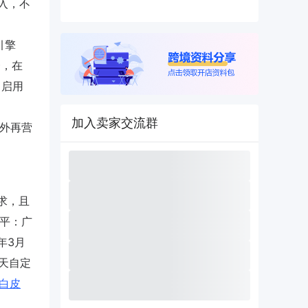
接入，不
则引擎
一，在
4中启用
加入卖家交流群
站外再营
要求，且
水平：广
年3月
0天自定
因白皮