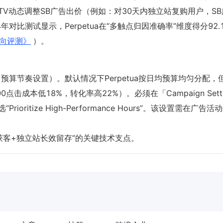
独立站用户LTV动态调整SB广告出价（例如：对30天内独立站复购用户，S
24年对比测试显示，Perpetua在“多触点归因准确率”维度得分92.
台横向评测》
）。
ings」（预算节奏设置）。默认情况下Perpetua按日均预算均匀分配
3:00点击成本低18%，转化率高22%）。必须在「Campaign Setti
选“Prioritize High-Performance Hours”。该设置需在广告
。
获客+独立站长效留存”的关键技术支点。