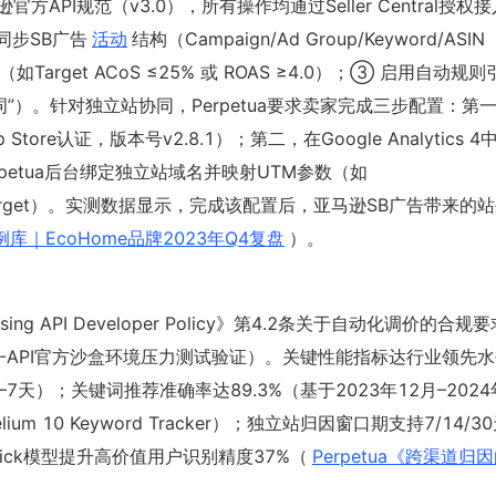
官方API规范（v3.0），所有操作均通过Seller Central授权
同步SB广告
活动
结构（Campaign/Ad Group/Keyword/ASIN
I（如Target ACoS ≤25% 或 ROAS ≥4.0）；③ 启用自动规
键词”）。针对独立站协同，Perpetua要求卖家完成三步配置：第
App Store认证，版本号v2.8.1）；第二，在Google Analytics 
Perpetua后台绑定独立站域名并映射UTM参数（如
_retarget）。实测数据显示，完成该配置后，亚马逊SB广告带来的
案例库｜EcoHome品牌2023年Q4复盘
）。
sing API Developer Policy》第4.2条关于自动化调价的合规
 SP-API官方沙盒环境压力测试验证）。关键性能指标达行业领先
天）；关键词推荐准确率达89.3%（基于2023年12月–2024
um 10 Keyword Tracker）；独立站归因窗口期支持7/14/3
 Click模型提升高价值用户识别精度37%（
Perpetua《跨渠道归