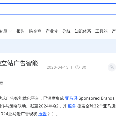
专题
报告
跨企查
产业带
导航
知识体系
工具箱
产
与独立站广告智能
2026-04-15
30
章
站式广告智能优化平台，已深度集成
亚马逊
Sponsored Brand
传与策略联动。截至2024年Q2，其
服务
覆盖全球32个亚马
《2024亚马逊广告现状
报告
》）。