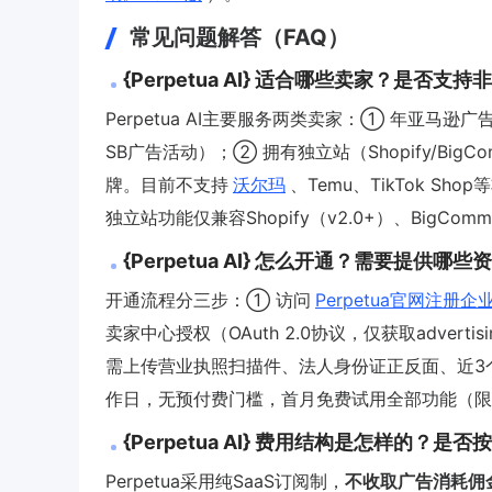
常见问题解答（FAQ）
{Perpetua AI} 适合哪些卖家？是否支
Perpetua AI主要服务两类卖家：① 年亚马逊广告
SB广告活动）；② 拥有独立站（Shopify/BigCom
牌。目前不支持
沃尔玛
、Temu、TikTok 
独立站功能仅兼容Shopify（v2.0+）、BigComme
{Perpetua AI} 怎么开通？需要提供哪
开通流程分三步：① 访问
Perpetua官网注册企
卖家中心授权（OAuth 2.0协议，仅获取advertisin
需上传营业执照扫描件、法人身份证正反面、近3
作日，无预付费门槛，首月免费试用全部功能（限
{Perpetua AI} 费用结构是怎样的？是
Perpetua采用纯SaaS订阅制，
不收取广告消耗佣