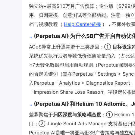
独立站+最高$10万月广告预算；专业版（$799
用、归因建模、创意测试等全部功能。注意：独立站Pi
档与视频教程（
Help Center链接
），不额外收
{Perpetua AI} 为什么SB广告开启
ACoS异常上升通常源于三类原因：①
目标设定
系统优先执行后者导致低价低质流量涌入（占比达
≥7天转化数据即启用自动规则（Perpetua强
的否定关键词（需在Perpetua「Settings > Sync 
入Perpetua「Analytics > Diagnostics Rep
「Impression Share Loss Reason」字段定位
{Perpetua AI} 和Helium 10 Adtom
差异聚焦于
归因深度
与
策略耦合度
：① Helium
口；② Jungle Scout Ads Manager支持基
Perpetua AI是唯一将亚马逊SB广告策略与