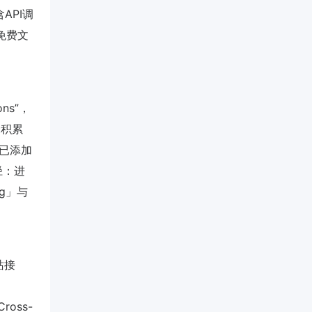
API调
免费文
ons”，
未积累
已添加
路径：进
Log」与
站接
oss-