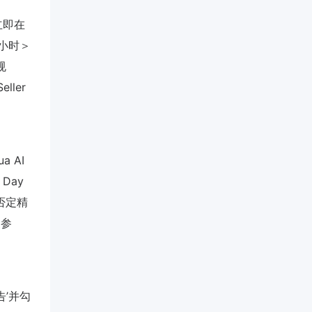
，立即在
3小时＞
规
ller
a AI
Day
‘否定精
家参
告’并勾