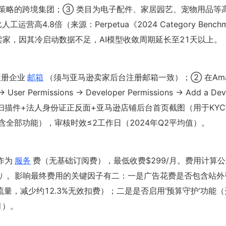
一策略的跨境集团；③ 类目为电子配件、家居园艺、宠物用品等
高4.8倍（来源：Perpetua《2024 Category Benchm
0的卖家，因其冷启动数据不足，AI模型收敛周期延长至21天以上。
n注册企业
邮箱
（须与亚马逊卖家后台注册邮箱一致）；② 在Ama
ser Permissions → Developer Permissions → Add a Dev
交营业执照扫描件+法人身份证正反面+亚马逊店铺后台首页截图（用于KY
含全部功能），审核时效≤2工作日（2024年Q2平均值）。
作为
服务
费（无基础订阅费），最低收费$299/月。费用计算
%）
。影响最终费用的关键因子有二：一是广告花费是否包含站外
常流量，减少约12.3%无效扣费）；二是是否启用‘预算守护’功能
月）。