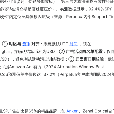
站外引流误判、促销叠加效应），第三层为算法策略有效性验证
减’模型在清仓期是否过度压价）。实测数据显示，92.4%的SP
定位至具体原因层级（来源：Perpetua内部Support Tic
准：①
时区与
货币
对齐
：系统默认UTC
时间
，须在
a/Shanghai，并确认结算币种为USD；②
广告活动白名单配置
：仅
（非SB/SD），避免测试活动污染训练数据；③
归因窗口期校验
：默
n Ads官方《2024 Attribution Window Best
CoS预测偏差中位数达±37.2%（Perpetua客户成功团队2024
0且SP广告占比超65%的精品品牌（如
Anker
、Zenni Optical