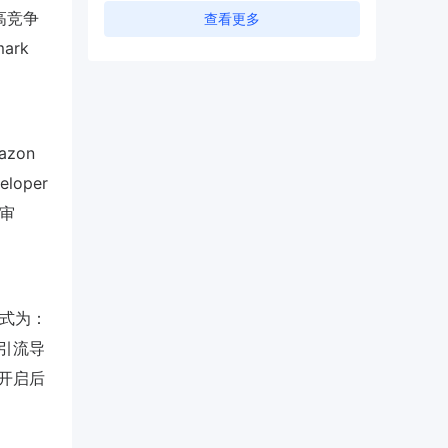
高竞争
查看更多
ark
zon
eloper
C审
公式为：
引流导
（开启后