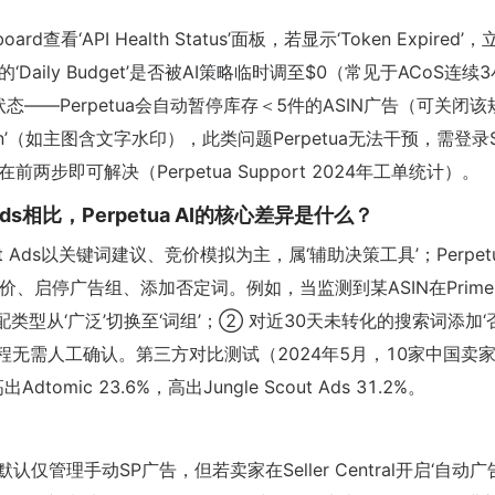
查看‘API Health Status’面板，若显示‘Token Expired’
gn的‘Daily Budget’是否被AI策略临时调至$0（常见于ACoS连续
——Perpetua会自动暂停库存＜5件的ASIN广告（可关闭该
ion’（如主图含文字水印），此类问题Perpetua无法干预，需登录Se
零问题在前两步即可解决（Perpetua Support 2024年工单统计）。
out Ads相比，Perpetua AI的核心差异是什么？
cout Ads以关键词建议、竞价模拟为主，属‘辅助决策工具’；Perpetu
价、启停广告组、添加否定词。例如，当监测到某ASIN在Prime 
将匹配类型从‘广泛’切换至‘词组’；② 对近30天未转化的搜索词添加
全程无需人工确认。第三方对比测试（2024年5月，10家中国卖
mic 23.6%，高出Jungle Scout Ads 31.2%。
ua默认仅管理手动SP广告，但若卖家在Seller Central开启‘自动广