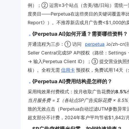
例）；② 运营≥3个站点（含美/德/日站）需统
度类目——Perpetua在这些类目的关键词覆盖率比人工运营
Report》）。不推荐新店或月广告费<$1,00
{Perpetua AI}如何开通？需要哪些资料？
开通流程为三步：① 访问
perpetua
.io/zh-c
Seller Central完成SP API授权（路径：Settings → U
→ 输入Perpetua Client ID）；③ 提
核）。全程无需
信用卡
预授权，免费试用14天（
{Perpetua AI}费用结构是怎样的？
采用纯效果付费模式：按月收取广告花费的
8.5%
当月服务费 = Σ（各站点SP广告实际花费 × 8.5
致的无效点击（Perpetua自动过滤UTM参数异
超支部分不计费，2024年客户平均节省$1,842/
SP广告突然曝光归零，如何快速排查？