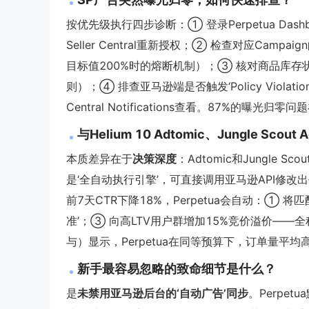
按优先级执行四步诊断：① 登录Perpetua Dashboard
Seller Central重新授权；② 检查对应Campai
目标值200%时的熔断机制）；③ 核对商品库存状态
则）；④ 排查亚马逊端是否触发‘Policy Violat
Central Notifications查看。87%的曝光归
与Helium 10 Adtomic、Jungle Sc
本质差异在于
决策深度
：Adtomic和Jungle S
是‘全自动执行引擎’，可直接调用亚马逊API修改出
前7天CTR下降18%，Perpetua会自动：① 
准’；③ 向高LTV用户群增加15%竞价溢价——
与）显示，Perpetua在同等预算下，订单量平均高出Adto
新手最容易忽略的致命细节是什么？
是
未禁用亚马逊后台的‘自动广告’同步
。Perpet