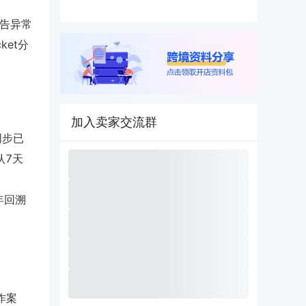
广告异常
ket分
加入卖家交流群
同步已
认7天
年回溯
合作案