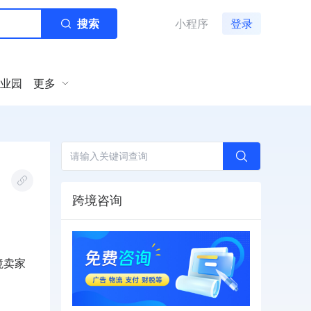
搜索
小程序
登录
业园
更多
跨境咨询
境卖家