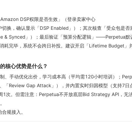
mazon DSP权限是否生效」（登录卖家中心
→右上角账户切换，确认显示「DSP Enabled」）；其次核查「受众包是
tive & Synced」）；最后验证「预算分配逻辑」——Perpetua
即消耗完毕，系统不会跨日补投。建议开启「Lifetime Budget」
tua的核心优势是什么？
、手动优化出价，学习成本高（平均需120小时培训）；Perpe
」、「Review Gap Attack」），并内置实时归因模型（支持7日
需注意：Perpetua不开放底层Bid Strategy API，无
。
开始合规接入。