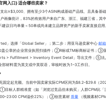
官网入口} 适合哪些卖家？
支出≥$3,000、拥有至少3个ASIN构成基础产品线、且具备基
4年用户画像统计，83%的有效用户来自广东、浙江、福建三省，其中
不建议日均单量＜50单或尚未建立品牌资产的新手卖家直接启用
arted」选择「Global Seller」；第二步：用亚马逊卖家中心
邮箱
加盖公章的企业营业执照扫描件；②R标或TM标商标证书；③
lfillment > Inventory Event Detail」导出文件；⑤
。全部材料需为英文或中英双语，审核时效为1–3工作日。
？
无固定起充额。当前中国卖家实际CPM区间为$8.2–$29.6（20
因子：①目标人群精准度（如「浏览过竞品但未购买」人群CPM比「
–23:00 CPM溢价22%）；③创意素材
质量
（视频素材CP
。