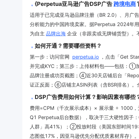
{Perpetua亚马逊广告DSP广告
跨境电商
适用于已完成亚马逊品牌注册（BR 2.0）、月广告
分析能力的中国跨境卖家。据Perpetua 202
为自主
品牌出海
企业（非跟卖或无牌铺货型）。
如何开通？需要哪些资料？
第一步：访问官网
perpetua.io
，点击「Get St
并完成KYC；第三步：上传材料包——包括：①
品牌注册成功页截图；④近30天店铺后台「Reports > Fu
证正反面；⑥店铺主ASIN列表（含BSR排名）
DSP广告费用如何计算？影响因素有哪些
费用=CPM（千次展示成本）× 展示量 ÷ 1000，
Q1 Perpetua后台数据），取决于三大硬性
人群」高41%）；②投放时段（美国东部时间19:00
态图低17%，因亚马逊优先分配优质素材库存）