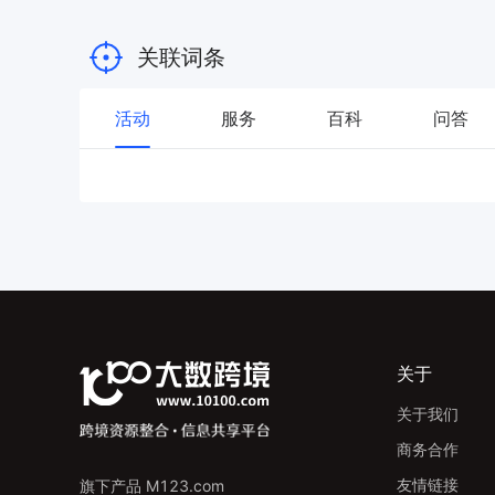
关联词条
活动
服务
百科
问答
关于
关于我们
商务合作
友情链接
旗下产品 M123.com