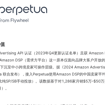
价值
rtising API 认证（2023年Q4更新认证名单）且获 Amazon 
mazon DSP（需求方平台）这一原本仅面向品牌大客户开放
中小跨境卖家可操作层级。据《2024 Amazon Advertisi
Perpetua 联合发布），接入Perpetua使用Amazon DSP的中国卖家平
纯SP/SB手动投放）。该数据基于对1,286家月销$5万–$50
月）。