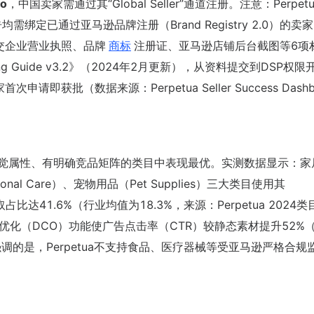
io
，中国卖家需通过其“Global Seller”通道注册。注意：Perpet
均需绑定已通过亚马逊品牌注册（Brand Registry 2.0）的卖
需提交企业营业执照、品牌
商标
注册证、亚马逊店铺后台截图等6项
ding Guide v3.2》（2024年2月更新），从资料提交到DSP权
即获批（数据来源：Perpetua Seller Success Dashb
单价、强视觉属性、有明确竞品矩阵的类目中表现最优。实测数据显示：
ersonal Care）、宠物用品（Pet Supplies）三大类目使用其
新客获取占比达41.6%（行业均值为18.3%，来源：Perpetua 2024
意优化（DCO）功能使广告点击率（CTR）较静态素材提升52%（
需强调的是，Perpetua不支持食品、医疗器械等受亚马逊严格合规