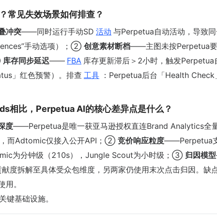
未提升？常见失效场景如何排查？
叠冲突
——同时运行手动SD
活动
与Perpetua自动活动，导致
iences”手动选项）；②
创意素材断档
——主图未按Perpetua
③
库存同步延迟
——
FBA
库存更新滞后＞2小时，触发Perpetu
 Status」红色预警）。排查
工具
：Perpetua后台「Health Che
out Ads相比，Perpetua AI的核心差异点是什么？
深度
——Perpetua是唯一获亚马逊授权直连Brand Analytics
），而Adtomic仅接入公开API；②
竞价响应粒度
——Perpetu
c为分钟级（210s），Jungle Scout为小时级；③
归因模型
归因，将SD贡献度拆解至具体受众包维度，另两家仍使用末次点击归因。缺
）使用。
颈的关键基础设施。