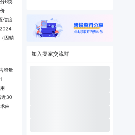
分6类
出价
置信度
2024
点（因精
加入卖家交流群
广告增量
I
应用
近30
技术白