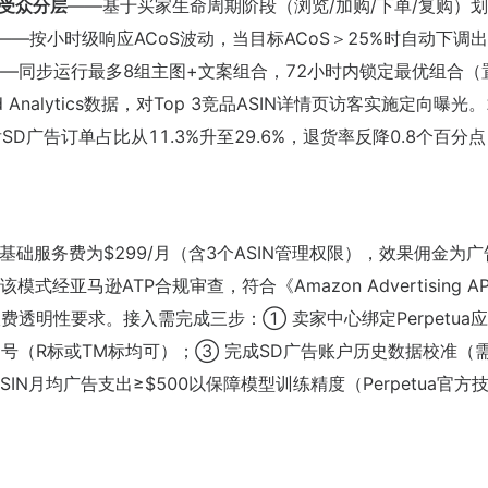
受众分层
——基于买家生命周期阶段（浏览/加购/下单/复购）划
——按小时级响应ACoS波动，当目标ACoS＞25%时自动下调
——同步运行最多8组主图+文案组合，72小时内锁定最优组合（
 Analytics数据，对Top 3竞品ASIN详情页访客实施定向曝光。
后SD广告订单占比从11.3%升至29.6%，退货率反降0.8个百分
轨制：基础服务费为$299/月（含3个ASIN管理权限），效果佣金为
式经亚马逊ATP合规审查，符合《Amazon Advertising AP
服务商收费透明性要求。接入需完成三步：① 卖家中心绑定Perpetua
备案号（R标或TM标均可）；③ 完成SD广告账户历史数据校准（需
N月均广告支出≥$500以保障模型训练精度（Perpetua官方