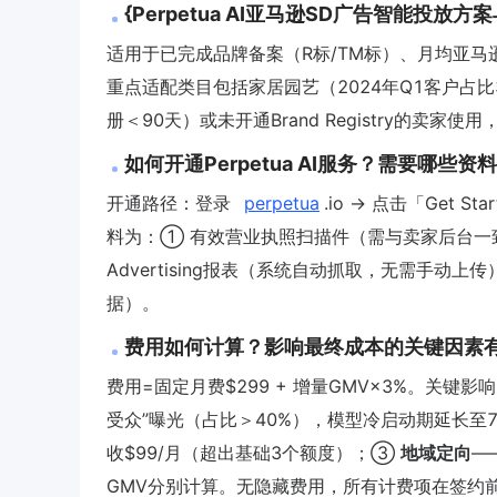
{Perpetua AI亚马逊SD广告智能投放
适用于已完成品牌备案（R标/TM标）、月均亚马逊
重点适配类目包括家居园艺（2024年Q1客户占比
册＜90天）或未开通Brand Registry的卖
如何开通Perpetua AI服务？需要哪些资
开通路径：登录
perpetua
.io → 点击「Get S
料为：① 有效营业执照扫描件（需与卖家后台一致）；② 
Advertising报表（系统自动抓取，无需手动
据）。
费用如何计算？影响最终成本的关键因素
费用=固定月费$299 + 增量GMV×3%。关键
受众”曝光（占比＞40%），模型冷启动期延长
收$99/月（超出基础3个额度）；③
地域定向
—
GMV分别计算。无隐藏费用，所有计费项在签约前生成