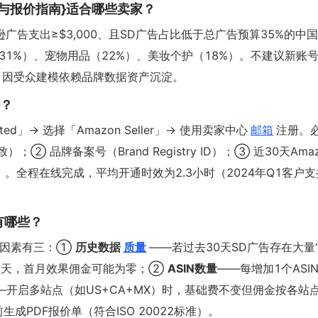
方案与报价指南}适合哪些卖家？
广告支出≥$3,000、且SD广告占比低于总广告预算35%的中
31%）、宠物用品（22%）、美妆个护（18%）。不建议新账
家使用，因受众建模依赖品牌数据资产沉淀。
料？
tarted」→ 选择「Amazon Seller」→ 使用卖家中心
邮箱
注册。
品牌备案号（Brand Registry ID）；③ 近30天Amaz
上传）。全程在线完成，平均开通时效为2.3小时（2024年Q1客户
有哪些？
影响因素有三：①
历史数据
质量
——若过去30天SD广告存在大量
至7天，首月效果佣金可能为零；②
ASIN数量
——每增加1个ASI
—开启多站点（如US+CA+MX）时，基础费不变但佣金按各站
PDF报价单（符合ISO 20022标准）。