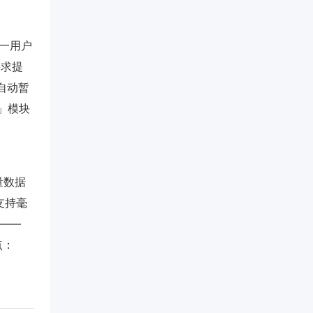
同一用户
要求提
a自动暂
ck」模块
全量数据
a支持毫
——
点：