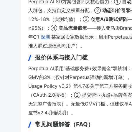
Perpetua AI SD方案包含四大核心能力：①
自动
人群包，支持自定义权重分配；②
动态出价引擎
12%-18%（实测均值）；③
创意A/B测试矩阵
≥95%）；④
竞品流量截流
——接入亚马逊Brand
年Q1
深圳
某家居卖家数据显示：启用Perpetua
准人群过滤低意向用户）。
报价体系与接入门槛
Perpetua AI采用“基础服务费+效果佣金”双
GMV的3%（仅针对Perpetua驱动的新增订单）。该模
Usage Policy v3.2》第4.7条关于第三方
（OAuth 2.0授权）；② 提交营业执照+品牌
天完整广告报表）。无最低GMV门槛，但建议单ASI
皮书v2.4明确说明）。
常见问题解答（FAQ）