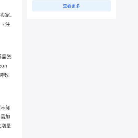
查看更多
国卖家。
号（注
必需资
on
支持数
“未知
N需加
点增量