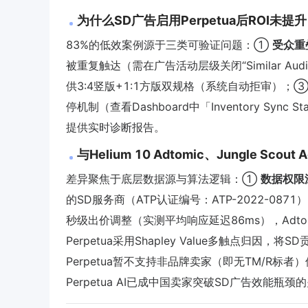
为什么SD广告启用Perpetua后ROI
83%的低效案例源于三类可验证问题：①
受众重
被重复触达（需在广告活动层级关闭“Similar Aud
供3:4竖版+1:1方版双规格（系统自动拒审）；
停机制（查看Dashboard中「Inventory Sync
提供实时诊断报告。
与Helium 10 Adtomic、Jungle Sc
差异聚焦于底层数据源与算法逻辑：①
数据权限
的SD服务商（ATP认证编号：ATP-2022-0871
秒级出价调整（实测平均响应延迟86ms），Adtomi
Perpetua采用Shapley Value多触点
Perpetua暂不支持非品牌卖家（即无TM/R标者
Perpetua AI已成中国卖家突破SD广告效能瓶