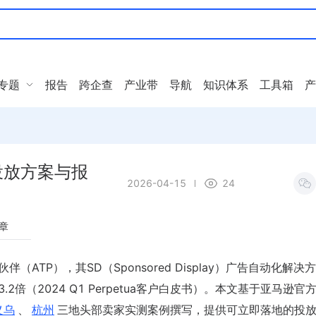
专题
报告
跨企查
产业带
导航
知识体系
工具箱
产
能投放方案与报
2026-04-15
24
章
（ATP），其SD（Sponsored Display）广告自动化解决
3.2倍（2024 Q1 Perpetua客户白皮书）。本文基于亚马逊官
义乌
、
杭州
三地头部卖家实测案例撰写，提供可立即落地的投