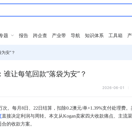
专题
报告
跨企查
产业带
导航
知识体系
工具箱
产
袋为安”？
解：谁让每笔回款“落袋为安”？
2026-06-01
次。每月8日、22日结算，扣除0.2澳元/单+1.39%支付处理费
度
直接决定利润与周转。本文从Kogan卖家四大收款痛点、主流
适合的收款方案。