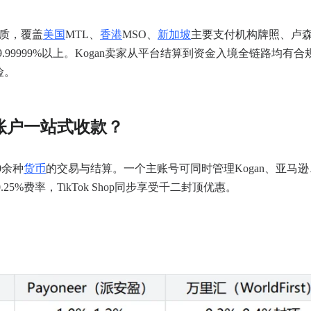
质
，覆盖
美国
MTL、
香港
MSO、
新加坡
主要支付机构牌照、卢
.99999%以上。Kogan卖家从平台结算到资金入境全链路均有合
险。
台账户一站式收款？
0余种
货币
的交易与结算。一个主账号可同时管理Kogan、亚马逊
.25%费率，TikTok Shop同步享受千二封顶优惠。