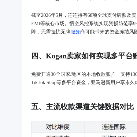
截至
2026年5月，连连持有68项全球支付牌照
及资
EMI等核心市场。悟空风控系统实现资损防范率99
障，无需担忧无牌
服务
商可能带来的资金冻结风
四、
Kogan卖家如何实现多平
免费开通
30个国家/地区的本地收款账户，支持13
TikTok Shop等多平台资金，亚马逊新用户享永久0
五、主流收款渠道关键数据对比