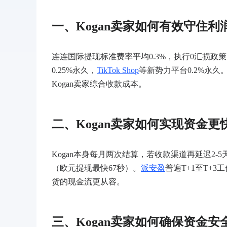
一、
Kogan卖家如何有效守住利
连连国际提现标准费率平均
0.3%，执行0汇损
0.25%永久，
TikTok Shop
等新势力平台0.2%永久
Kogan卖家综合收款成本。
二、
Kogan卖家如何实现资金更
Kogan本身每月两次结算，若收款渠道再延迟2
（欧元提现最快67秒）。
派安盈
普遍T+1至T+
货的现金流更从容。
三、
Kogan卖家如何确保资金安