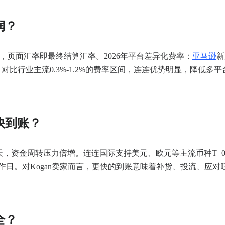
润？
政策，页面汇率即最终结算汇率。2026年平台差异化费率：
亚马逊
新
。对比行业主流0.3%-1.2%的费率区间，连连优势明显，降低多平
快到账？
-5天，资金周转压力倍增。连连国际支持美元、欧元等主流币种T+
3工作日。对Kogan卖家而言，更快的到账意味着补货、投流、应对
全？