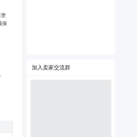
森堡
规保
加入卖家交流群
、