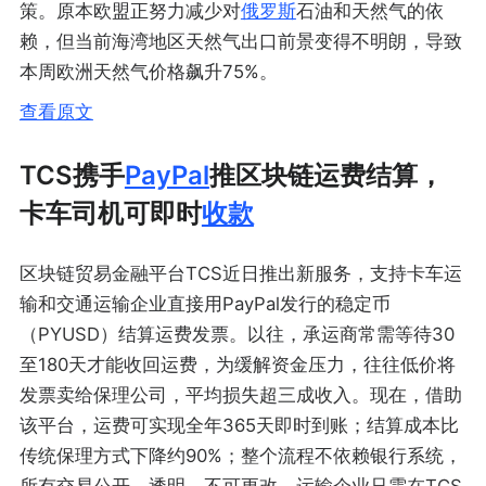
策。原本欧盟正努力减少对
俄罗斯
石油和天然气的依
赖，但当前海湾地区天然气出口前景变得不明朗，导致
本周欧洲天然气价格飙升75%。
查看原文
TCS携手
PayPal
推区块链运费结算，
卡车司机可即时
收款
区块链贸易金融平台TCS近日推出新服务，支持卡车运
输和交通运输企业直接用PayPal发行的稳定币
（PYUSD）结算运费发票。以往，承运商常需等待30
至180天才能收回运费，为缓解资金压力，往往低价将
发票卖给保理公司，平均损失超三成收入。现在，借助
该平台，运费可实现全年365天即时到账；结算成本比
传统保理方式下降约90%；整个流程不依赖银行系统，
所有交易公开、透明、不可更改。运输企业只需在TCS