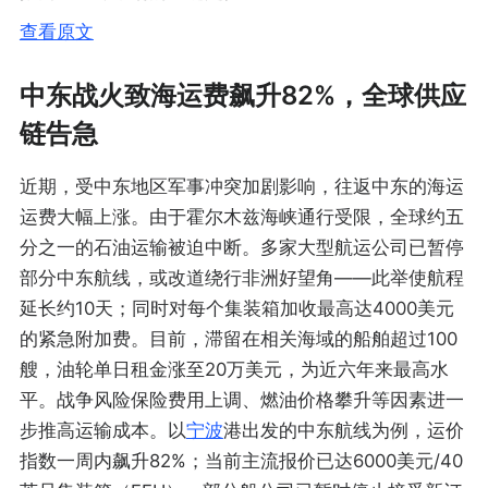
查看原文
中东战火致海运费飙升82%，全球供应
链告急
近期，受中东地区军事冲突加剧影响，往返中东的海运
运费大幅上涨。由于霍尔木兹海峡通行受限，全球约五
分之一的石油运输被迫中断。多家大型航运公司已暂停
部分中东航线，或改道绕行非洲好望角——此举使航程
延长约10天；同时对每个集装箱加收最高达4000美元
的紧急附加费。目前，滞留在相关海域的船舶超过100
艘，油轮单日租金涨至20万美元，为近六年来最高水
平。战争风险保险费用上调、燃油价格攀升等因素进一
步推高运输成本。以
宁波
港出发的中东航线为例，运价
指数一周内飙升82%；当前主流报价已达6000美元/40